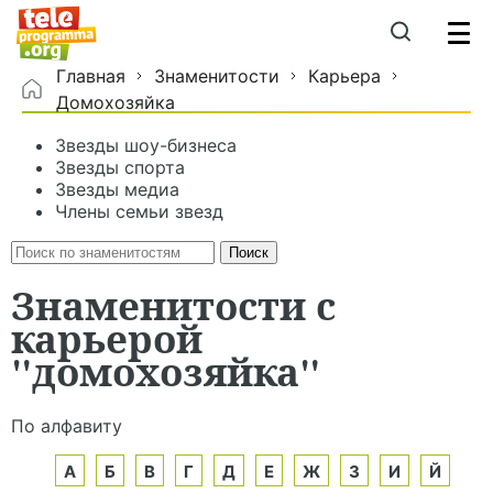
Главная
Знаменитости
Карьера
Домохозяйка
Звезды шоу-бизнеса
Звезды спорта
Звезды медиа
Члены семьи звезд
Знаменитости с
карьерой
"домохозяйка"
По алфавиту
А
Б
В
Г
Д
Е
Ж
З
И
Й