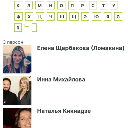
К
Л
М
Н
О
П
Р
С
Т
У
Ф
Х
Ц
Ч
Ш
Щ
Э
Ю
Я
G
R
3 персон
Елена Щербакова (Ломакина)
Инна Михайлова
Наталья Кикнадзе