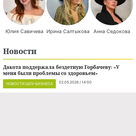
Юлия
Савичева
Ирина
Салтыкова
Анна
Седокова
Новости
Дакота поддержала бездетную Горбачеву: «У
меня были проблемы со здоровьем»
02.05.2026 / 14:00
НОВОСТИ ШОУ-БИЗНЕСА
Соколовскому и его жене угрожают расправой и
похищением сына: "Боимся и молимся"
04.12.2025 / 14:33
НОВОСТИ ШОУ-БИЗНЕСА
Дакота объяснила отказ от участия в шоу 'Ставка