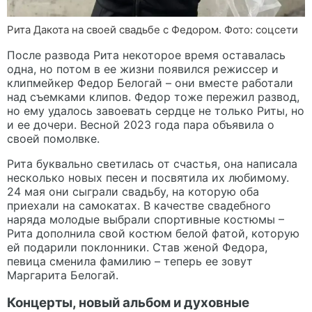
Рита Дакота на своей свадьбе с Федором. Фото: соцсети
После развода Рита некоторое время оставалась
одна, но потом в ее жизни появился режиссер и
клипмейкер Федор Белогай – они вместе работали
над съемками клипов. Федор тоже пережил развод,
но ему удалось завоевать сердце не только Риты, но
и ее дочери. Весной 2023 года пара объявила о
своей помолвке.
Рита буквально светилась от счастья, она написала
несколько новых песен и посвятила их любимому.
24 мая они сыграли свадьбу, на которую оба
приехали на самокатах. В качестве свадебного
наряда молодые выбрали спортивные костюмы –
Рита дополнила свой костюм белой фатой, которую
ей подарили поклонники. Став женой Федора,
певица сменила фамилию – теперь ее зовут
Маргарита Белогай.
Концерты, новый альбом и духовные