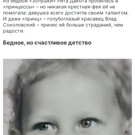
Из бедной «Золушки» Рита Дакота пробилась в
«принцессы» – но никакая крестная-фея ей не
помогала: девушка всего достигла своим талантом.
И даже «принц» – голубоглазый красавец Влад
Соколовский – принес ей больше страданий, чем
радости.
Бедное, но счастливое детство