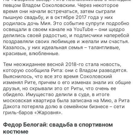
певцом Владом Соколовским. Через некоторое
время они начали встречаться, затем сыграли
пышную свадьбу, и в октябре 2017 года у них
родилась дочь Мия. Это событие супруги подробно
освещали в своем канале на YouTube – они щедро
делились своей радостью, и подписчики наперебой
поздравляли своих любимцев и желали им счастья.
Казалось, у них идеальная семья – талантливые,
красивые, влюбленные.
Тем неожиданнее весной 2018-го стала новость,
которую сообщила Рита: они с Владом разводятся.
Выяснилось, что все это время Соколовский
изменял Рите, причем о его изменах знали их общие
друзья, но скрывали это от Риты, что очень ее
обидело. Имущество делили в суде, в итоге
московская квартира была записана на Мию, а Рита
Дакота потеряла долю в семейном бизнесе – сети
гриль-баров «Жаровня».
Федор Белогай: свадьба в спортивном
костюме