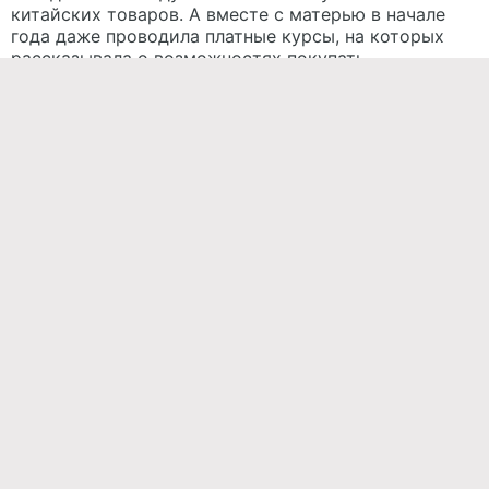
китайских товаров. А вместе с матерью в начале
года даже проводила платные курсы, на которых
рассказывала о возможностях покупать
сравнительно недорогие вещи напрямую у
поставщиков. Кроме этого, экс-участница «Дом-2»
продолжает зарабатывать на рекламе в социальных
сетях.
Similar persons
Алена
Семина (Савкина)
Тата
Блюменкранц