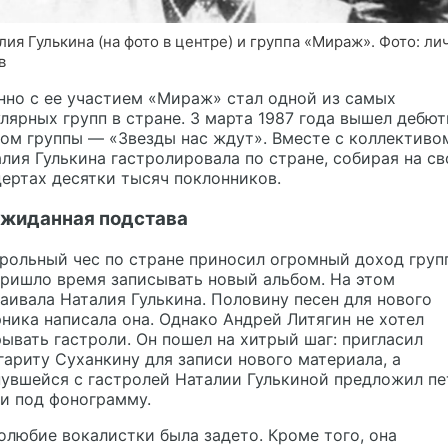
лия Гулькина (на фото в центре) и группа «Мираж». Фото: л
в
но с ее участием «Мираж» стал одной из самых
лярных групп в стране. 3 марта 1987 года вышел дебю
ом группы — «Звезды нас ждут». Вместе с коллективо
лия Гулькина гастролировала по стране, собирая на с
ертах десятки тысяч поклонников.
жиданная подстава
рольный чес по стране приносил огромный доход груп
ришло время записывать новый альбом. На этом
аивала Наталия Гулькина. Половину песен для нового
ника написала она. Однако Андрей Литягин не хотел
ывать гастроли. Он пошел на хитрый шаг: пригласил
ариту Суханкину для записи нового материала, а
увшейся с гастролей Наталии Гулькиной предложил пе
и под фонограмму.
любие вокалистки была задето. Кроме того, она