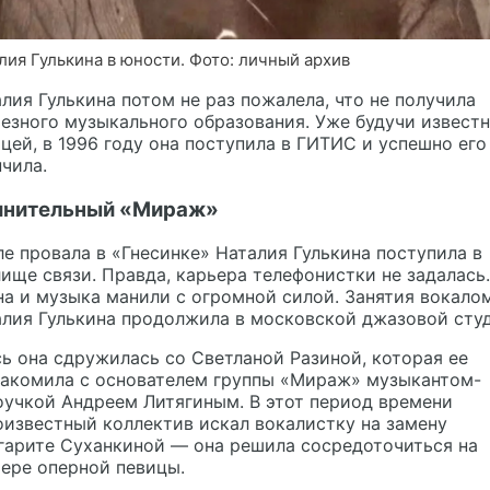
лия Гулькина в юности. Фото: личный архив
лия Гулькина потом не раз пожалела, что не получила
езного музыкального образования. Уже будучи извест
цей, в 1996 году она поступила в ГИТИС и успешно его
чила.
нительный «Мираж»
е провала в «Гнесинке» Наталия Гулькина поступила в
ище связи. Правда, карьера телефонистки не задалась.
а и музыка манили с огромной силой. Занятия вокало
лия Гулькина продолжила в московской джазовой сту
ь она сдружилась со Светланой Разиной, которая ее
накомила с основателем группы «Мираж» музыкантом-
учкой Андреем Литягиным. В этот период времени
известный коллектив искал вокалистку на замену
гарите Суханкиной — она решила сосредоточиться на
ере оперной певицы.