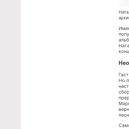
Ната
архи
Имен
попу
альб
Ната
конц
Нео
Гаст
Но п
наст
сбор
прер
Марг
верн
песн
Само