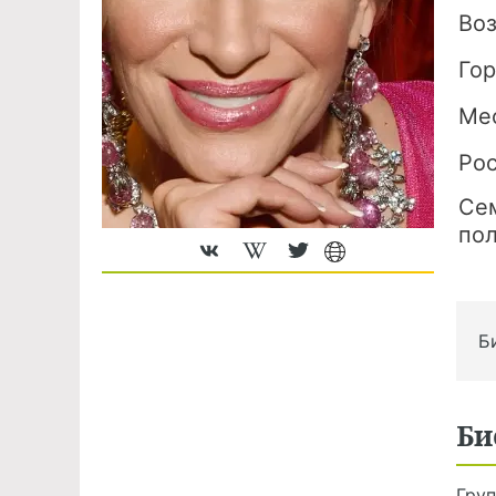
Во
Го
Ме
Ро
Се
по
Б
Би
Груп