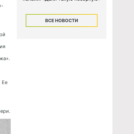
у-
ВСЕ НОВОСТИ
той
лия
жа».
 Ее
ери.