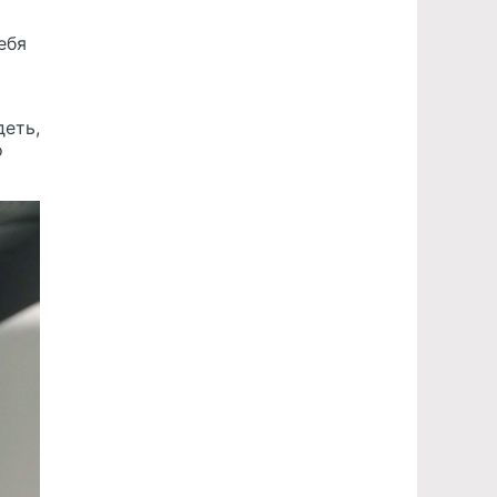
ебя
деть,
о