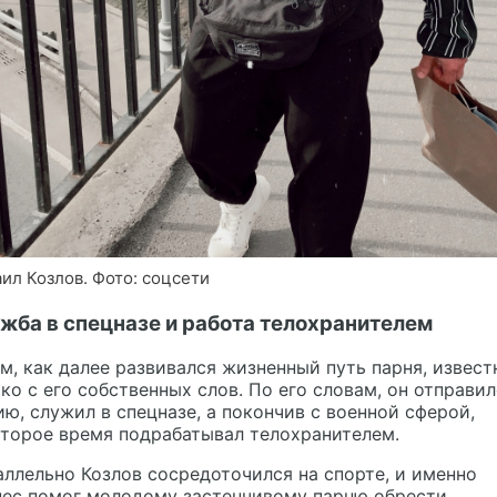
ил Козлов. Фото: соцсети
жба в спецназе и работа телохранителем
м, как далее развивался жизненный путь парня, извест
ко с его собственных слов. По его словам, он отправил
ю, служил в спецназе, а покончив с военной сферой,
торое время подрабатывал телохранителем.
ллельно Козлов сосредоточился на спорте, и именно
нес помог молодому застенчивому парню обрести