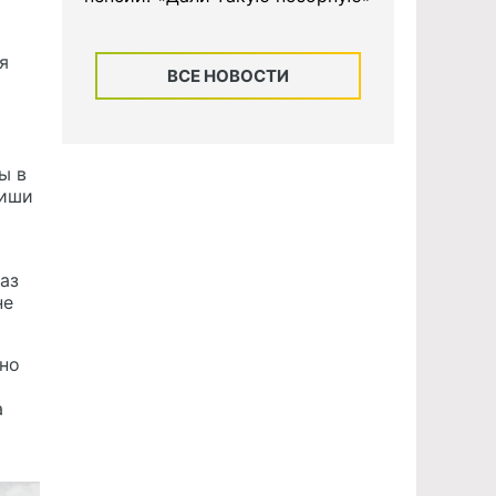
я
ВСЕ НОВОСТИ
ы в
Миши
аз
не
чно
а