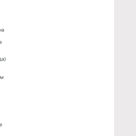
на
в
да)
ю
ом
е