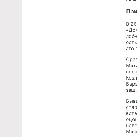
При
В 26
«Дом
лобн
есть
это 
Сраз
Миха
восп
Козл
Бар
защи
Быв
стар
вста
оцен
нове
Миша