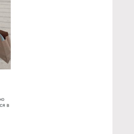
но
ся в