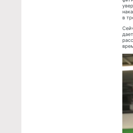
увер
нака
в тр
Сейч
дает
рас
врем