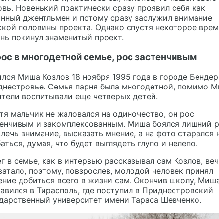
вь. Новенький практически сразу проявил себя как
инный джентльмен и потому сразу заслужил внимание
кой половины проекта. Однако спустя некоторое врем
нь покинул знаменитый проект.
ос в многодетной семье, рос застенчивым
лся Миша Козлов 18 ноября 1995 года в городе Бендер
днестровье. Семья парня была многодетной, помимо 
тели воспитывали еще четверых детей.
тя мальчик не жаловался на одиночество, он рос
тенчивым и закомплексованным. Миша боялся лишний р
лечь внимание, высказать мнение, а на фото старался 
аться, думая, что будет выглядеть глупо и нелепо.
г в семье, как в интервью рассказывал сам Козлов, ве
ватало, поэтому, повзрослев, молодой человек принял
ние добиться всего в жизни сам. Окончив школу, Миш
авился в Тирасполь, где поступил в Приднестровский
дарственный университет имени Тараса Шевченко.