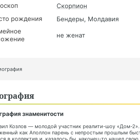
роскоп
Скорпион
сто рождения
Бендеры, Молдавия
мейное
не женат
ложение
иография
ография
графия знаменитости
аил Козлов — молодой участник реалити-шоу «Дом-2».
женный как Аполлон парень с непростым прошлым быс
ся в коллектив и, казалось бы, наконец-то нашел свою