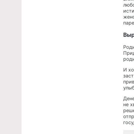
любо
ист
женс
паре
Выр
Роди
При
роди
И хо
зас
прив
улыб
Дене
не х
реше
отпр
госу