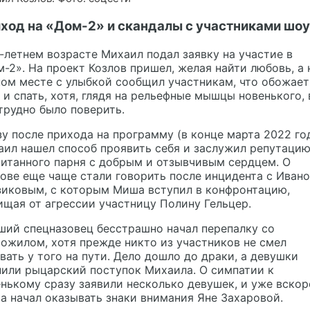
ход на «Дом-2» и скандалы с участниками шоу
-летнем возрасте Михаил подал заявку на участие в
-2». На проект Козлов пришел, желая найти любовь, а 
ом месте с улыбкой сообщил участникам, что обожает
 и спать, хотя, глядя на рельефные мышцы новенького, 
трудно было поверить.
у после прихода на программу (в конце марта 2022 го
ил нашел способ проявить себя и заслужил репутаци
итанного парня с добрым и отзывчивым сердцем. О
ове еще чаще стали говорить после инцидента с Иван
зиковым, с которым Миша вступил в конфронтацию,
щая от агрессии участницу Полину Гельцер.
ший спецназовец бесстрашно начал перепалку со
ожилом, хотя прежде никто из участников не смел
вать у того на пути. Дело дошло до драки, а девушки
или рыцарский поступок Михаила. О симпатии к
нькому сразу заявили несколько девушек, и уже вскор
 начал оказывать знаки внимания Яне Захаровой.