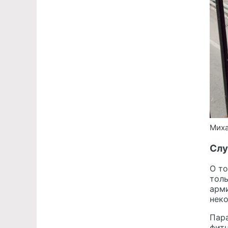
Миха
Слу
О то
толь
арми
неко
Пара
фит