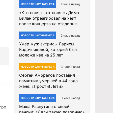
2 часа назад
НОВОСТИ ШОУ-БИЗНЕСА
«Кто понял, тот понял»: Дима
Билан отреагировал на хейт
после концерта на стадионе
2 часа назад
НОВОСТИ ШОУ-БИЗНЕСА
Умер муж актрисы Ларисы
Кадочниковой, который был
моложе нее на 25 лет
3 часа назад
НОВОСТИ ШОУ-БИЗНЕСА
Сергей Аморалов поставил
памятник умершей в 44 года
жене: «Прости! Лети»
3 часа назад
НОВОСТИ ШОУ-БИЗНЕСА
Маша Распутина о своей
тро
пенсии: «Дали такую позорную»