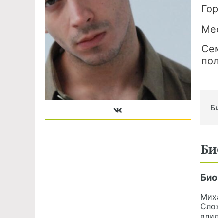
Го
Ме
Се
по
Б
Би
Био
Мих
Сло
влил