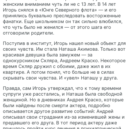
женским вниманием чуть ли не с 13 лет. В 14 лет
Игорь снялся в «Юнге Северного флота» — и его
принялись буквально преследовать восторженные
фанатки. Еще школьником он так сильно влюбился,
что чуть было не женился — от этого шага его
отговорили родители.
Поступив в институт, Игорь нашел новый объект для
своих чувств. Им стала Наташа Акимова. Только вот
красивая девушка была замужем — за
однокурсником Скляра, Андреем Краско. Некоторое
время Скляр дружил с обоими, даже жил в их
квартире. А потом понял, что больше не в силах
скрывать свои чувства. И «увел» Наташу у друга.
Правда, сам Игорь утверждал, что к тому времени
супруги уже расстались, и Наташа была свободной
женщиной. Но в дневниках Андрея Краско, которые
были найдены после смерти актера, подробно
описывается другое развитие событий: Андрей
описывал свои страдания из-за изменившей жены и
предавшего его друга. В тот период актеру даже
пришлось пройти курс лечения в психиатрической