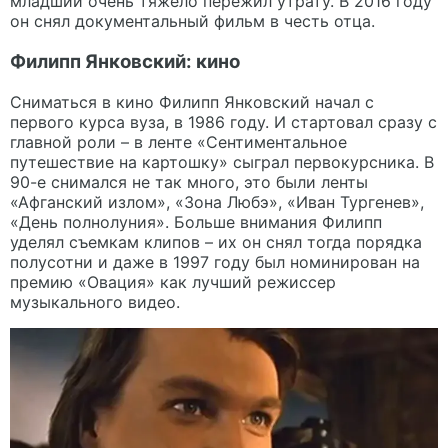
младший очень тяжело пережил утрату. В 2016 году
он снял документальный фильм в честь отца.
Филипп Янковский: кино
Сниматься в кино Филипп Янковский начал с
первого курса вуза, в 1986 году. И стартовал сразу с
главной роли – в ленте «Сентиментальное
путешествие на картошку» сыграл первокурсника. В
90-е снимался не так много, это были ленты
«Афганский излом», «Зона Любэ», «Иван Тургенев»,
«День полнолуния». Больше внимания Филипп
уделял съемкам клипов – их он снял тогда порядка
полусотни и даже в 1997 году был номинирован на
премию «Овация» как лучший режиссер
музыкального видео.