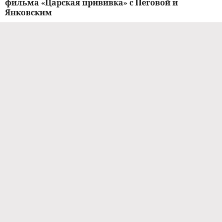
фильма «Царская прививка» с Пеговой и
Янковским
05.06.2024 / 19:40
КИНО И СЕРИАЛЫ
Пережил войну, лишился отца и воспитал целое
поколение: жизненный путь легендарного Олега
Табакова
29.02.2024 / 13:14
ЗВЕЗДЫ
Судьба Михаила Вайнберга: женитьба на Лянке
Грыу, болезнь сына, успех «Теста на
беременность»
02.02.2024 / 16:45
ЗВЕЗДЫ
Иван Янковский высказался о постоянных
сравнениях с отцом и дедушкой: «Я живу в этом
очень много лет»
27.01.2024 / 20:49
НОВОСТИ ШОУ-БИЗНЕСА