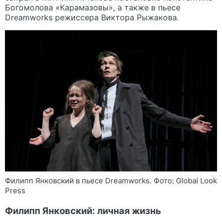
Богомолова «Карамазовы», а также в пьесе
Dreamworks режиссера Виктора Рыжакова.
Филипп Янковский в пьесе Dreamworks. Фото: Global Look
Press
Филипп Янковский: личная жизнь