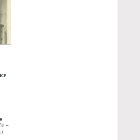
лся
в
бе –
ал