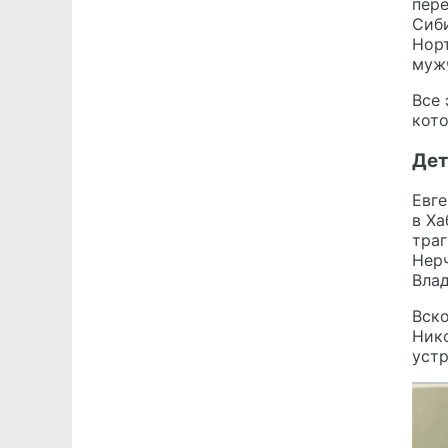
пере
Сиби
Норт
мужч
Все 
кото
Дет
Евге
в Ха
траг
Нерч
Вла
Вско
Нико
устр