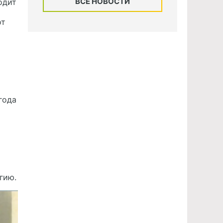
ВСЕ НОВОСТИ
одит
от
года
гию.