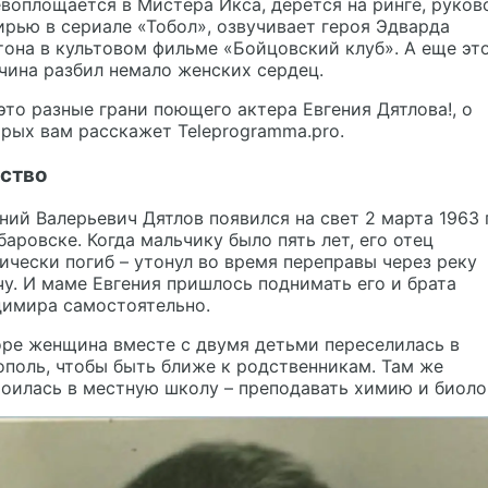
воплощается в Мистера Икса, дерется на ринге, руков
рью в сериале «Тобол», озвучивает героя Эдварда
она в культовом фильме «Бойцовский клуб». А еще эт
ина разбил немало женских сердец.
это разные грани поющего актера
Евгения Дятлова!
, о
рых вам расскажет Teleprogramma.pro.
ство
ний Валерьевич Дятлов появился на свет 2 марта 1963 
баровске. Когда мальчику было пять лет, его отец
ически погиб – утонул во время переправы через реку
у. И маме Евгения пришлось поднимать его и брата
димира самостоятельно.
ре женщина вместе с двумя детьми переселилась в
поль, чтобы быть ближе к родственникам. Там же
оилась в местную школу – преподавать химию и биоло