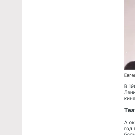
Евге
В 19
Лени
кин
Теа
А ок
год 
боль