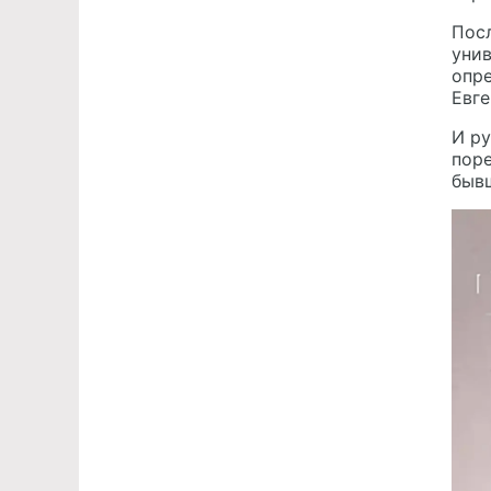
Посл
унив
опре
Евге
И ру
поре
бывш