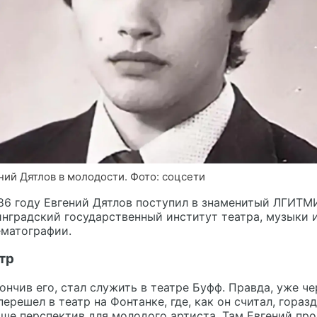
ний Дятлов в молодости. Фото: соцсети
86 году Евгений Дятлов поступил в знаменитый ЛГИТМ
нградский государственный институт театра, музыки 
ематографии.
тр
ончив его, стал служить в театре Буфф. Правда, уже че
перешел в театр на Фонтанке, где, как он считал, гораз
ше перспектив для молодого артиста. Там Евгений про