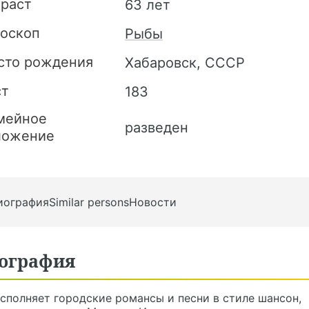
зраст
63 лет
роскоп
Рыбы
сто рождения
Хабаровск, СССР
ст
183
мейное
разведен
ложение
иография
Similar persons
Новости
ография
сполняет городские романсы и песни в стиле шансон,