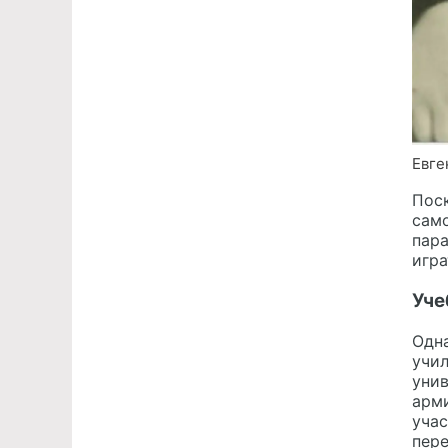
Евге
Поск
сам
пара
игра
Уче
Одна
учил
унив
арми
учас
пере