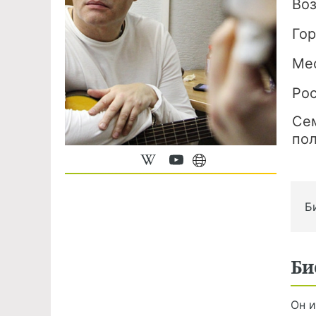
Во
Го
Ме
Ро
Се
по
Б
Би
Он и