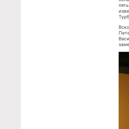
пять
изве
Турб
Вско
Пете
Вас
заме