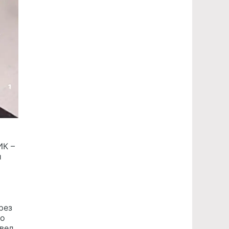
ИК –
и
рез
до
вел