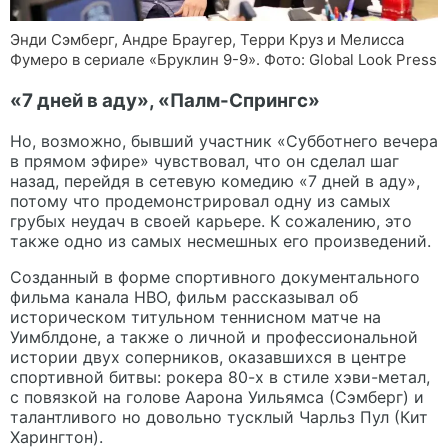
Энди Сэмберг, Андре Браугер, Терри Круз и Мелисса
Фумеро в сериале «Бруклин 9-9». Фото: Global Look Press
«7 дней в аду», «Палм-Спрингс»
Но, возможно, бывший участник «Субботнего вечера
в прямом эфире» чувствовал, что он сделал шаг
назад, перейдя в сетевую комедию «7 дней в аду»,
потому что продемонстрировал одну из самых
грубых неудач в своей карьере. К сожалению, это
также одно из самых несмешных его произведений.
Созданный в форме спортивного документального
фильма канала HBO, фильм рассказывал об
историческом титульном теннисном матче на
Уимблдоне, а также о личной и профессиональной
истории двух соперников, оказавшихся в центре
спортивной битвы: рокера 80-х в стиле хэви-метал,
с повязкой на голове Аарона Уильямса (Сэмберг) и
талантливого но довольно тусклый Чарльз Пул (Кит
Харингтон).