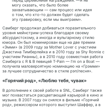
перед церемонией награждения. —Я не
могу сказать, что было более
захватывающим — сам процесс или идея
о том, что кто-то должен будет сделать
эту гравировку, если мы выиграем».
Самберг продолжал добиваться поразительного
уровня мейнстрим-успеха благодаря своему
абсурдистскому, а иногда и вульгарному стилю
юмора. Он был номинирован еще на две премии
«Эмми» (в 2009 году за Mother Lover с участием
Джастина Тимберлейка и в 2010 году за Shy Ronnie с
участием Рианны), а в 2010 году совместная работа
Сэмберга с R & B певицей T-Pain — I'm on a Boat —
получила маловероятную номинацию на «Грэмми»
за лучшее сотрудничество в стиле рэп/песня».
«Горячий род», «Люблю тебя, чувак»
В дополнение к своей работе в SNL, Самберг также
мог похвастаться расцветающей карьерой в кино и
музыке. В 2007 году он снялся в фильме «Горячий
род», режиссером которого выступил Шаффер, а в