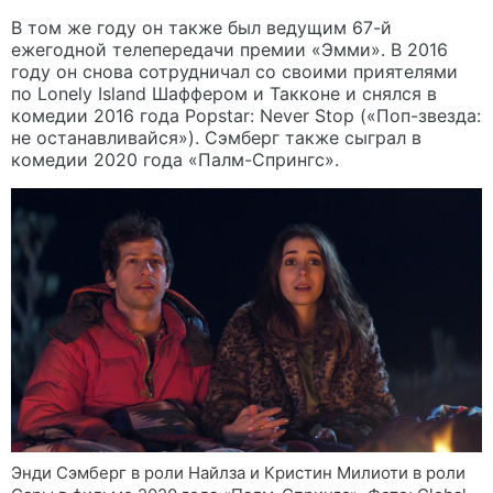
В том же году он также был ведущим 67-й
ежегодной телепередачи премии «Эмми». В 2016
году он снова сотрудничал со своими приятелями
по Lonely Island Шаффером и Такконе и снялся в
комедии 2016 года Popstar: Never Stop («Поп-звезда:
не останавливайся»). Сэмберг также сыграл в
комедии 2020 года «Палм-Спрингс».
Энди Сэмберг в роли Найлза и Кристин Милиоти в роли