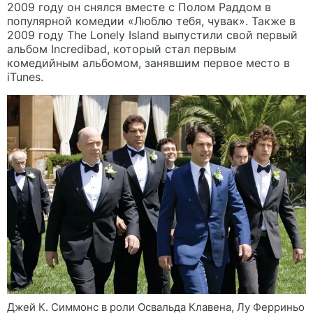
2009 году он снялся вместе с Полом Раддом в
популярной комедии «Люблю тебя, чувак». Также в
2009 году The Lonely Island выпустили свой первый
альбом Incredibad, который стал первым
комедийным альбомом, занявшим первое место в
iTunes.
Джей К. Симмонс в роли Освальда Клавена, Лу Ферриньо