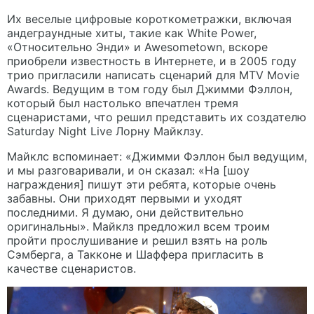
Их веселые цифровые короткометражки, включая
андеграундные хиты, такие как White Power,
«Относительно Энди» и Awesometown, вскоре
приобрели известность в Интернете, и в 2005 году
трио пригласили написать сценарий для MTV Movie
Awards. Ведущим в том году был Джимми Фэллон,
который был настолько впечатлен тремя
сценаристами, что решил представить их создателю
Saturday Night Live Лорну Майклзу.
Майклс вспоминает: «Джимми Фэллон был ведущим,
и мы разговаривали, и он сказал: «На [шоу
награждения] пишут эти ребята, которые очень
забавны. Они приходят первыми и уходят
последними. Я думаю, они действительно
оригинальны». Майклз предложил всем троим
пройти прослушивание и решил взять на роль
Сэмберга, а Такконе и Шаффера пригласить в
качестве сценаристов.