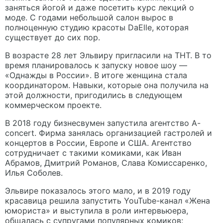
заняться йогой и даже посетить курс лекций о
моде. С годами небольшой салон вырос в
полноценную студию красоты DaElle, которая
существует до сих пор.
В возрасте 28 лет Эльвиру пригласили на ТНТ. В то
время планировалось к запуску новое шоу —
«Однажды в России». В итоге женщина стала
координатором. Навыки, которые она получила на
этой должности, пригодились в следующем
коммерческом проекте.
В 2018 году бизнесвумен запустила агентство A-
concert. Фирма занялась организацией гастролей и
концертов в России, Европе и США. Агентство
сотрудничает с такими комиками, как Иван
Абрамов, Дмитрий Романов, Слава Комиссаренко,
Илья Соболев.
Эльвире показалось этого мало, и в 2019 году
красавица решила запустить YouTube-канал «Жена
юмориста» и выступила в роли интервьюера,
общалась с супругами популярных комиков: