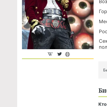
Во
Го
Ме
Ро
Се
по
Б
Би
Кто