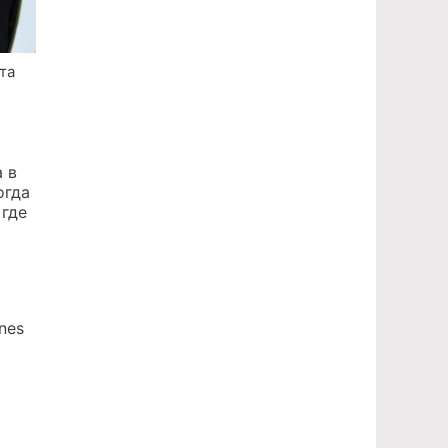
та
 в
огда
 где
ones