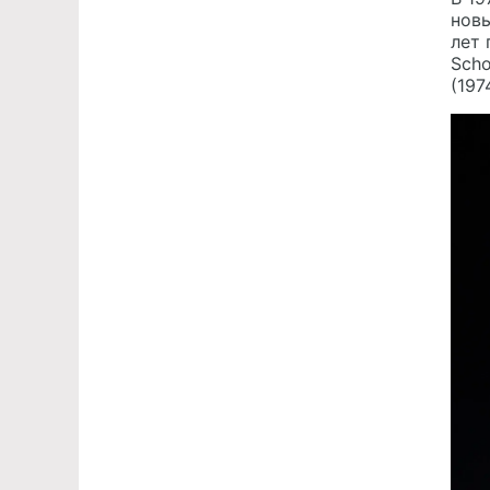
новы
лет 
Scho
(197