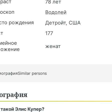
зраст
78 лет
роскоп
Водолей
сто рождения
Детройт, США
ст
177
мейное
женат
ложение
иография
Similar persons
ография
 такой Элис Купер?