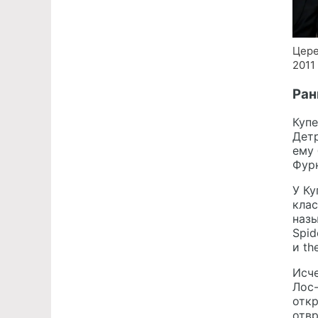
Цере
2011 
Ран
Купе
Детр
ему 
Фурн
У Ку
клас
назы
Spid
и th
Исче
Лос-
откр
отвр