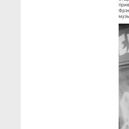
прив
Фрэ
музы