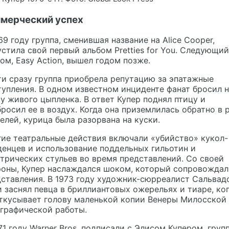
мерческий успех
69 году группа, сменившая название на Alice Cooper,
стила свой первый альбом Pretties for You. Следующий
ом, Easy Action, вышел годом позже.
и сразу группа приобрела репутацию за эпатажные
упления. В одном известном инциденте фанат бросил 
у живого цыпленка. В ответ Купер поднял птицу и
росил ее в воздух. Когда она приземлилась обратно в 
елей, курица была разорвана на куски.
ие театральные действия включали «убийство» кукол-
енцев и использование поддельных гильотин и
трических стульев во время представлений. Со своей
роны, Купер наслаждался шоком, который сопровождал
ставления. В 1973 году художник-сюрреалист Сальвад
 заснял певца в бриллиантовых ожерельях и тиаре, ко
ткусывает голову маленькой копии Венеры Милосской
графической работы.
71 году Warner Bros. подписали с Элисом Купером, груп