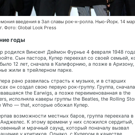
мония введения в Зал славы рок-н-ролла. Нью-Йорк. 14 мар
г. Фото: Global Look Press
ние годы
р родился Винсент Деймон Фурнье 4 февраля 1948 года
ойте. Сын пастора, Купер переехал со своей семьей, к
было 12 лет, сначала в Калифорнию, а позже в Аризону,
ье жили в трейлерном парке.
пера рано развилась страсть к музыке, и в старших
сах он создал свою первую рок-группу. Группа, сначала
вавшаяся the Earwigs, а позже переименованная в the
ers, исполняла каверы группы the Beatles, the Rolling St
e Who — that, которые обожал Купер.
рпав возможности местных баров, группа переехала в
Анджелес. К этому времени у них сложился сердитый,
овенный и мрачный саунд, который поначалу вызвал
ащение у критиков. Однако, с Купером в качестве