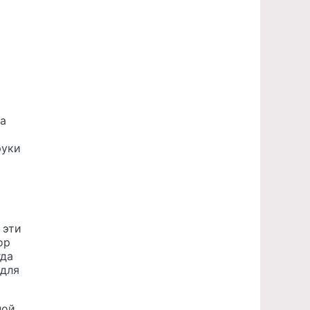
на
руки
 эти
ор
гда
 для
пой,