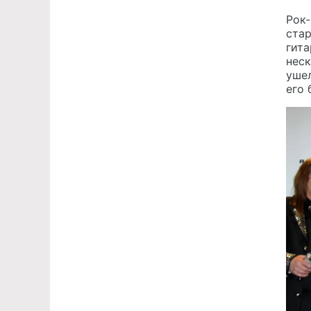
Рок-
стар
гита
неск
ушел
его 