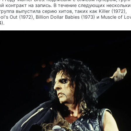
й контракт на запись. В течение следующих нескольки
группа выпустила серию хитов, таких как Killer (1972),
ol's Out (1972), Billion Dollar Babies (1973) и Muscle of Lo
4).