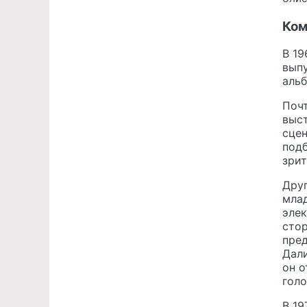
Ком
В 19
выпу
альб
Почт
выст
сцен
подб
зрит
Друг
млад
элек
сто
пред
Дали
он о
голо
В 19