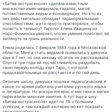
«Битва экстрасенсов» сделала известным
множество имен медиумов, гадалок, магов,
потомственным ведьм и ясновидящих. Но кто из
них действительно обладает паранормальными
способностями, а кто просто притворялся, чтобы
попасть в телешоу? Таролог Елена Ивашина из
Наро-Фоминска уверяет, что ее умения помогают ей
заглянуть за грань реальности.
Елена родилась 2 февраля 1983 года в Московской
области. Мечта стать ведьмой появилась у девочки
еще в 7 лет, но она никому об этом не рассказывала.
Спустя три года ей посчастливилось раздобыть
свою первую колоду карт Таро, с которой
предсказательница не расстается и по сей день.
Окончив школу, девушка пошла в педагогический и
какое-то время работала учителем русского языка
и литературы. Но вскоре интерес к мистике и магии
пересилили мирские занятия. А тут еще и шоу
«Битва экстрасенсов» идет по ТВ с большим
успехом, и там каждый эзотерик может показать
свои способности.