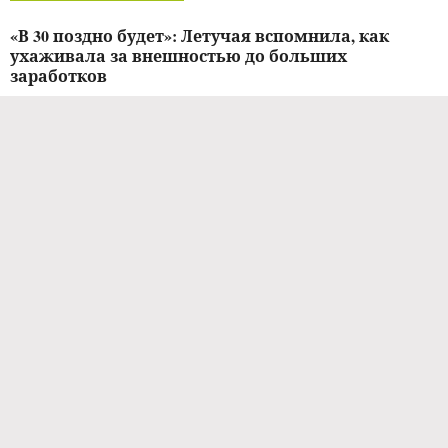
«В 30 поздно будет»: Летучая вспомнила, как
ухаживала за внешностью до больших
заработков
26.03.2023 / 13:46
СТИЛЬНО
«Не хотела бы вернуться в свое прошлое»: Елена
Летучая призналась, что не боится старения
12.03.2023 / 13:45
НОВОСТИ ШОУ-БИЗНЕСА
Леди в черном: Летучая поразила поклонников
точеной фигурой на премьере фильма
«Беспринципные в деревне»
01.03.2023 / 23:09
НОВОСТИ ШОУ-БИЗНЕСА
Райское утро: Летучая устроила себе дефиле в
бикини на Бали
20.01.2023 / 08:32
НОВОСТИ ШОУ-БИЗНЕСА