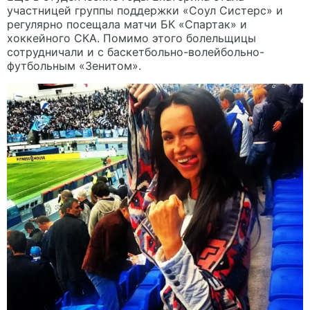
участницей группы поддержки «Соул Систерс» и
регулярно посещала матчи БК «Спартак» и
хоккейного СКА. Помимо этого болельщицы
сотрудничали и с баскетбольно-волейбольно-
футбольным «Зенитом».