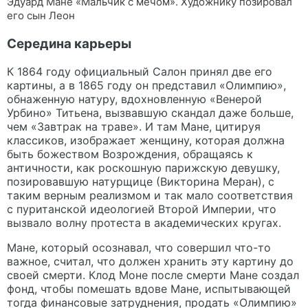
Эдуард Мане «Мальчик с мечом». Художнику позировал
его сын Леон
Середина карьеры
К 1864 году официальный Салон принял две его
картины, а в 1865 году он представил «Олимпию»,
обнаженную натуру, вдохновленную «Венерой
Урбино» Титьена, вызвавшую скандал даже больше,
чем «Завтрак на траве». И там Мане, цитируя
классиков, изображает женщину, которая должна
быть божеством Возрождения, обращаясь к
античности, как роскошную парижскую девушку,
позировавшую натурщице (Викторина Меран), с
таким верным реализмом и так мало соответствия
с пуританской идеологией Второй Империи, что
вызвало волну протеста в академических кругах.
Мане, который осознавал, что совершил что-то
важное, считал, что должен хранить эту картину до
своей смерти. Клод Моне после смерти Мане создал
фонд, чтобы помешать вдове Мане, испытывающей
тогда финансовые затруднения, продать «Олимпию»