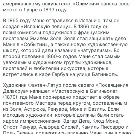
американскому покупателю. «Олимпия» заняла свое
место в Лувре в 1893 году.
В 1865 году Мане отправился в Испанию, там он
создал «Испанскую певицу». В 1866 году он
познакомился и подружился с французским
писателем Эмилем Золя. Золя стал защищать дело
Мане в «Событии», а также новую художественную
школу, которой дали название «натурализм». Во
второй половине 1860-х годов Мане стал самым
уважаемым художником группы художников,
писателей и любителей искусства, которые
встретились в кафе Гербуа на улице Батиньоль.
Художник Фантен-Латур после своего «Посвящения
Делакруа» напишет «Мастерскую в Батиньоле»
(1870), где Мане поочередно предстает в образе
почитаемого Мастера перед кругом, составленным
из Золя, Астрюка, Ренуара, Моне и Базиль. Если
молодые художники, которые должны были стать
ядром импрессионизма, Эдгар Дега, Клод Моне,
Огюст Ренуар, Альфред Сислей, Камиль Писсарро и
Поль Сезанн, подверглись влиянию Мане, они в свою