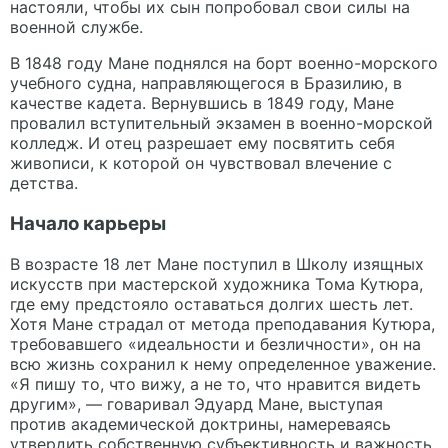
настояли, чтобы их сын попробовал свои силы на
военной службе.
В 1848 году Мане поднялся на борт военно-морского
учебного судна, направляющегося в Бразилию, в
качестве кадета. Вернувшись в 1849 году, Мане
провалил вступительный экзамен в военно-морской
колледж. И отец разрешает ему посвятить себя
живописи, к которой он чувствовал влечение с
детства.
Начало карьеры
В возрасте 18 лет Мане поступил в Школу изящных
искусств при мастерской художника Тома Кутюра,
где ему предстояло оставаться долгих шесть лет.
Хотя Мане страдал от метода преподавания Кутюра,
требовавшего «идеальности и безличности», он на
всю жизнь сохранил к нему определенное уважение.
«Я пишу то, что вижу, а не то, что нравится видеть
другим», — говаривал Эдуард Мане, выступая
против академической доктрины, намереваясь
утвердить собственную субъективность и важность