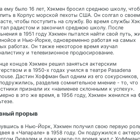
а ему было 16 лет, Хэкмен бросил среднюю школу, что
пить в Корпус морской пехоты США. Он солгал о своем
асте, чтобы поступить на службу. Во время службы Хэ
тал радистом и закончил среднюю школу. После
ьнения в 1951 году Хэкмен пытался найти свой путь, ж
инойсе и Нью-Йорке, одновременно работая на самых
ых работах. Он также некоторое время изучал
налистику и телевизионное продюсирование.
нце концов Хэкмен решил заняться актерским
ерством и в 1950-х годах учился в театре Pasadena
house. Дастин Хоффман был одним из его сокурсников,
подружились, разделив сомнительное мнение - то, что
стники признали их «наименее склонными к успеху».
ерно в это же время, в 1956 году, Хэкмен женился на 
тезе.
вный прорыв
увшись в Нью-Йорк, Хэкмен получил свою первую рол
вея в «Чапарале» в 1958 году. Он подружился с актер
ертом Дювалем и даже какое-то время жил с Хоффман