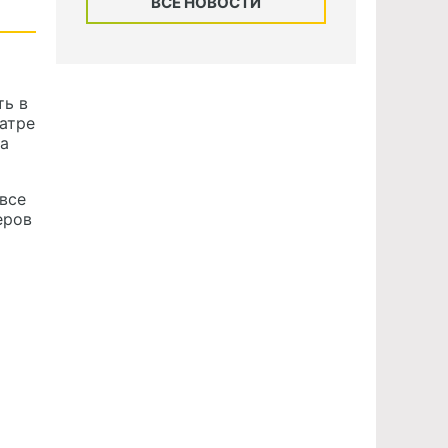
ВСЕ НОВОСТИ
ть в
еатре
на
все
еров