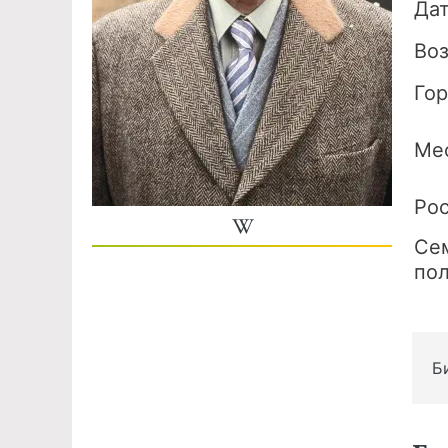
Да
Во
Го
Ме
Ро
Се
по
Б