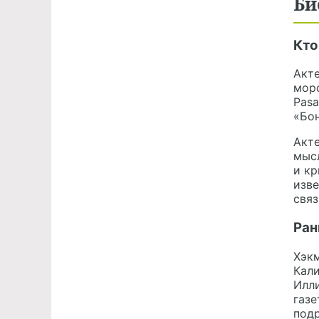
Би
Кто
Акте
морс
Pasa
«Бон
Акте
мысл
и кр
изв
связ
Ран
Хэкм
Кали
Илли
газе
под