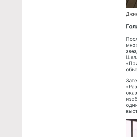
Джин
Гол
Посл
мно
звез
Шелл
«При
объе
Зат
«Раз
оказ
изо
один
выст