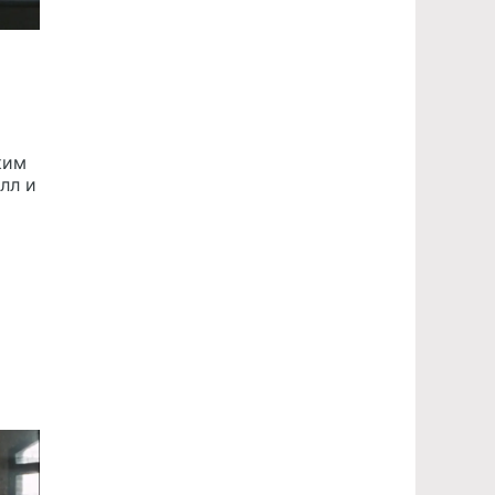
ким
лл и