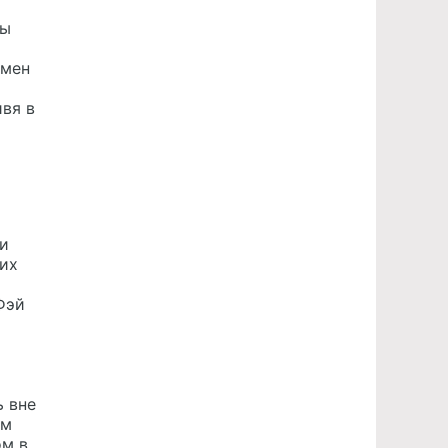
бы
кмен
ивя в
 и
 их
Фэй
ь вне
ом
ом в