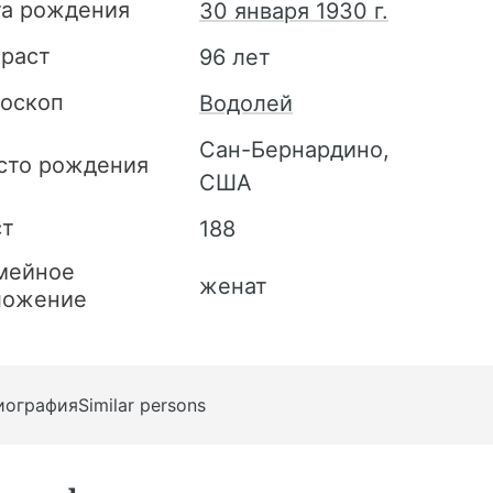
та рождения
30 января 1930 г.
зраст
96 лет
роскоп
Водолей
Сан-Бернардино,
сто рождения
США
ст
188
мейное
женат
ложение
иография
Similar persons