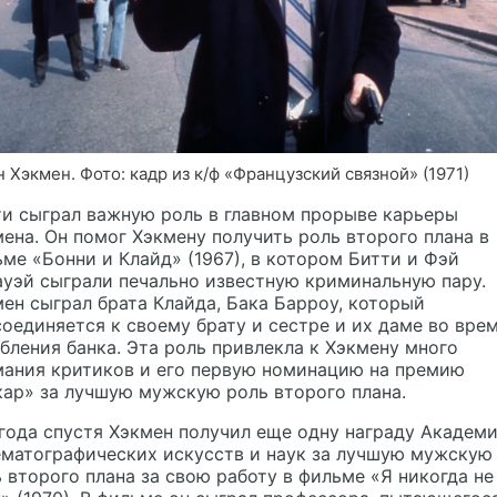
 Хэкмен. Фото: кадр из к/ф «Французский связной» (1971)
и сыграл важную роль в главном прорыве карьеры
ена. Он помог Хэкмену получить роль второго плана в
ме «Бонни и Клайд» (1967), в котором Битти и Фэй
уэй сыграли печально известную криминальную пару.
ен сыграл брата Клайда, Бака Барроу, который
оединяется к своему брату и сестре и их даме во вре
бления банка. Эта роль привлекла к Хэкмену много
мания критиков и его первую номинацию на премию
ар» за лучшую мужскую роль второго плана.
года спустя Хэкмен получил еще одну награду Академ
ематографических искусств и наук за лучшую мужскую
 второго плана за свою работу в фильме «Я никогда не