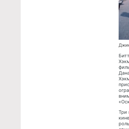
Джин
Битт
Хэкм
филь
Дана
Хэкм
прис
огра
вни
«Оск
Три 
кин
роль