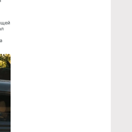
я
ящей
ал
а