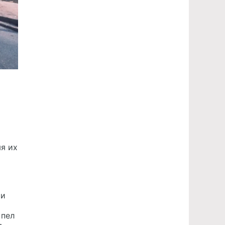
мя их
ии
 пел