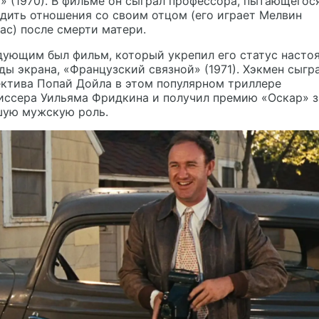
» (1970). В фильме он сыграл профессора, пытающегос
дить отношения со своим отцом (его играет Мелвин
ас) после смерти матери.
дующим был фильм, который укрепил его статус насто
ды экрана, «Французский связной» (1971). Хэкмен сыгр
ктива Попай Дойла в этом популярном триллере
иссера Уильяма Фридкина и получил премию «Оскар» з
шую мужскую роль.