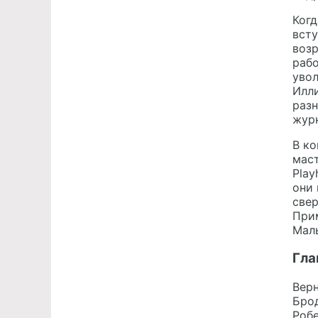
Когд
всту
возр
рабо
увол
Илл
разн
жур
В ко
маст
Play
они 
свер
Прим
Маль
Гла
Верн
Брод
Роб