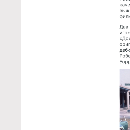
каче
выжи
филь
Два 
игр»
«До
ориг
дебю
Робе
Уор