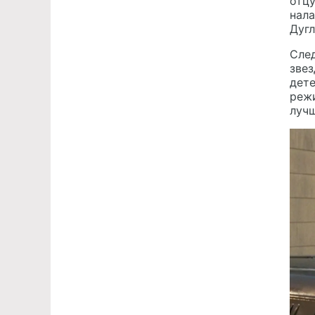
отцу
нала
Дугл
Сле
звез
дете
реж
луч