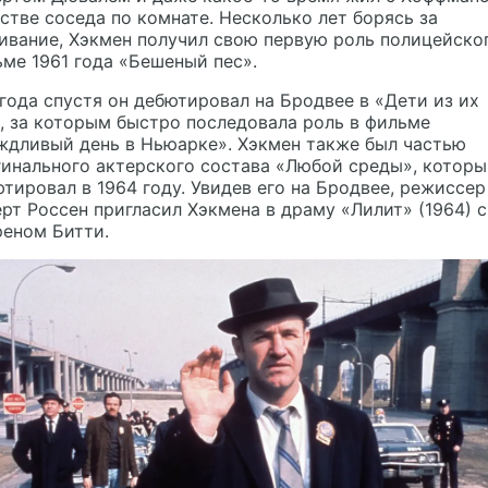
стве соседа по комнате. Несколько лет борясь за
вание, Хэкмен получил свою первую роль полицейско
ме 1961 года «Бешеный пес».
года спустя он дебютировал на Бродвее в «Дети из их
, за которым быстро последовала роль в фильме
ждливый день в Ньюарке». Хэкмен также был частью
инального актерского состава «Любой среды», котор
тировал в 1964 году. Увидев его на Бродвее, режиссер
рт Россен пригласил Хэкмена в драму «Лилит» (1964) с
реном Битти.