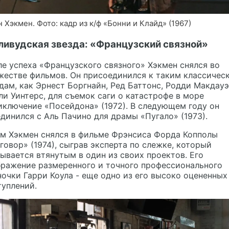
 Хэкмен. Фото: кадр из к/ф «Бонни и Клайд» (1967)
ливудская звезда: «Французский связной»
е успеха «Французского связного» Хэкмен снялся во
жестве фильмов. Он присоединился к таким классичес
дам, как Эрнест Боргнайн, Ред Баттонс, Родди Макдауэ
и Уинтерс, для съемок саги о катастрофе в море
ключение «Посейдона» (1972). В следующем году он
динился с Аль Пачино для драмы «Пугало» (1973).
ем Хэкмен снялся в фильме Фрэнсиса Форда Копполы
говор» (1974), сыграв эксперта по слежке, который
ывается втянутым в один из своих проектов. Его
бражение размеренного и точного профессионального
очки Гарри Коула - еще одно из его высоко оцененных
уплений.