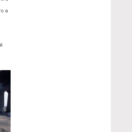
го в
ый