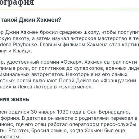
ография
 такой Джин Хэкмен?
р Джин Хэкмен бросил среднюю школу, чтобы поступи
кую пехоту, а затем изучал актерское мастерство в т
dena Playhouse. Главным фильмом Хэкмена стаа карти
ни и Клайд».
р, удостоенный премии «Оскар», Хэкмен сыграл почти 
имые роли, от политиков до суперкопов, военных лид
иминальных авторитетов. Некоторые из его самых
естных ролей включают Попай Дойла во «Французский
ной» и Лекса Лютера в «Супермене».
няя жизнь
ен родился 30 января 1930 года в Сан-Бернардино,
форния. В детстве он вместе с родителями переехал в
нойс, где его отец работал оператором пресс-службы
ты. Его отец бросил семью, когда Хэкмен был еще
ростком.