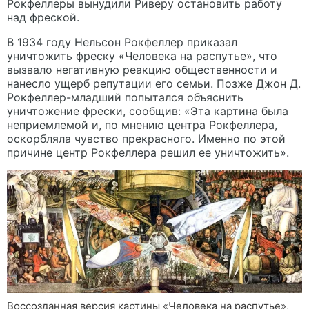
Рокфеллеры вынудили Риверу остановить работу
над фреской.
В 1934 году Нельсон Рокфеллер приказал
уничтожить фреску «Человека на распутье», что
вызвало негативную реакцию общественности и
нанесло ущерб репутации его семьи. Позже Джон Д.
Рокфеллер-младший попытался объяснить
уничтожение фрески, сообщив: «Эта картина была
неприемлемой и, по мнению центра Рокфеллера,
оскорбляла чувство прекрасного. Именно по этой
причине центр Рокфеллера решил ее уничтожить».
Воссозданная версия картины «Человека на распутье»,