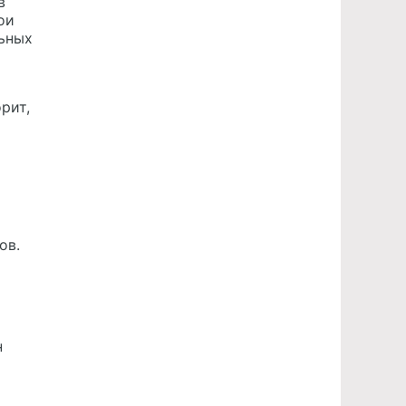
в
ои
льных
рит,
ов.
н