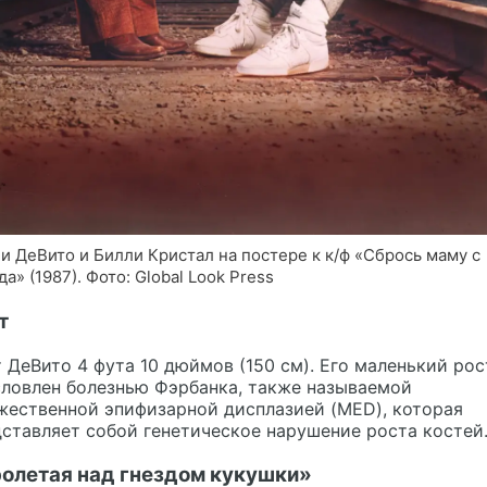
и ДеВито и Билли Кристал на постере к к/ф «Сбрось маму с
да» (1987). Фото: Global Look Press
т
 ДеВито 4 фута 10 дюймов (150 см). Его маленький рос
словлен болезнью Фэрбанка, также называемой
жественной эпифизарной дисплазией (MED), которая
ставляет собой генетическое нарушение роста костей
олетая над гнездом кукушки»