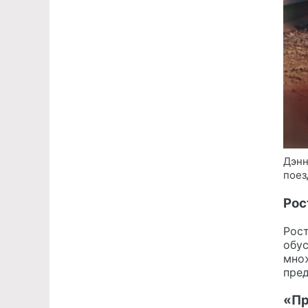
Дэнн
поез
Рос
Рост
обу
мно
пред
«Пр