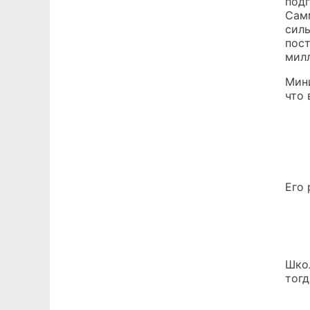
под
Самм
силы
пост
мил
Мини
что 
Его 
Школ
тогд