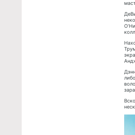
маст
ДеВ
нек
О'Ни
кол
Нахо
Трум
экра
Анд
Дэнн
либо
воло
зара
Вско
неск