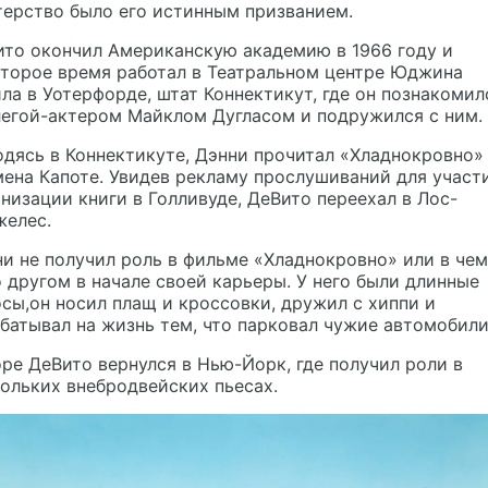
ерство было его истинным призванием.
ито окончил Американскую академию в 1966 году и
оторое время работал в Театральном центре Юджина
ла в Уотерфорде, штат Коннектикут, где он познакомил
легой-актером Майклом Дугласом и подружился с ним.
дясь в Коннектикуте, Дэнни прочитал «Хладнокровно»
ена Капоте. Увидев рекламу прослушиваний для участ
низации книги в Голливуде, ДеВито переехал в Лос-
желес.
и не получил роль в фильме «Хладнокровно» или в чем
 другом в начале своей карьеры. У него были длинные
сы,он носил плащ и кроссовки, дружил с хиппи и
батывал на жизнь тем, что парковал чужие автомобили
ре ДеВито вернулся в Нью-Йорк, где получил роли в
ольких внебродвейских пьесах.