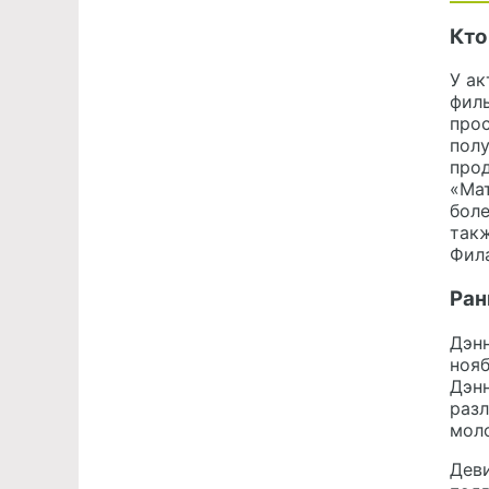
Кто
У ак
филь
прос
полу
про
«Мат
боле
такж
Фила
Ран
Дэн
нояб
Дэнн
разл
мол
Дев