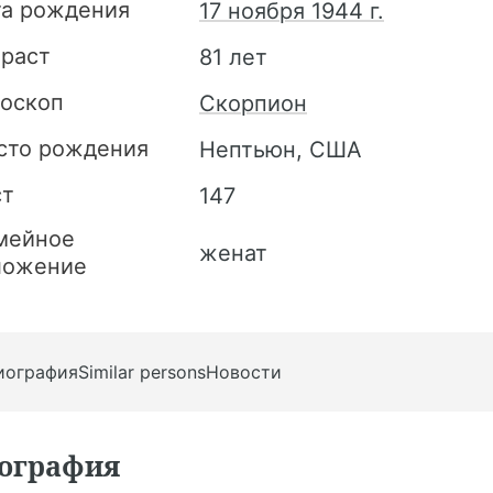
та рождения
17 ноября 1944 г.
зраст
81 лет
роскоп
Скорпион
сто рождения
Нептьюн, США
ст
147
мейное
женат
ложение
иография
Similar persons
Новости
ография