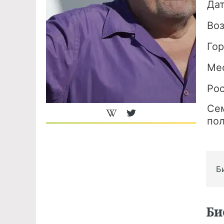
Да
Во
Го
Ме
Ро
Се
по
Б
Би