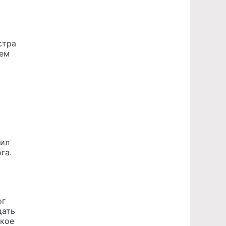
стра
щем
шил
га.
ог
щать
ское