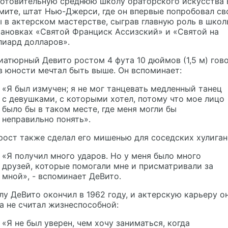
готовительную среднюю школу ораторского искусства 
ите, штат Нью-Джерси, где он впервые попробовал св
 в актерском мастерстве, сыграв главную роль в шко
ановках «Святой Франциск Ассизский» и «Святой на
лиард долларов».
атюрный Девито ростом 4 фута 10 дюймов (1,5 м) гово
в юности мечтал быть выше. Он вспоминает:
«Я был измучен; я не мог танцевать медленный танец
с девушками, с которыми хотел, потому что мое лицо
было бы в таком месте, где меня могли бы
неправильно понять».
рост также сделал его мишенью для соседских хулиган
«Я получил много ударов. Но у меня было много
друзей, которые помогали мне и присматривали за
мной», - вспоминает ДеВито.
у ДеВито окончил в 1962 году, и актерскую карьеру о
а не считал жизнеспособной:
«Я не был уверен, чем хочу заниматься, когда