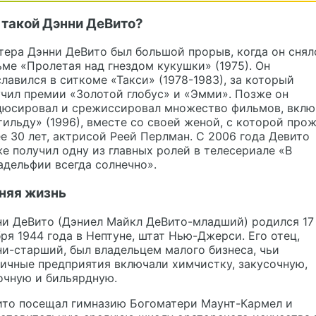
 такой Дэнни ДеВито?
тера Дэнни ДеВито был большой прорыв, когда он снял
ме «Пролетая над гнездом кукушки» (1975). Он
лавился в ситкоме «Такси» (1978-1983), за который
чил премии «Золотой глобус» и «Эмми». Позже он
дюсировал и срежиссировал множество фильмов, вклю
ильду» (1996), вместе со своей женой, с которой про
е 30 лет, актрисой Реей Перлман. С 2006 года Девито
е получил одну из главных ролей в телесериале «В
дельфии всегда солнечно».
няя жизнь
ни ДеВито (Дэниел Майкл ДеВито-младший) родился 17
ря 1944 года в Нептуне, штат Нью-Джерси. Его отец,
и-старший, был владельцем малого бизнеса, чьи
ичные предприятия включали химчистку, закусочную,
очную и бильярдную.
ито посещал гимназию Богоматери Маунт-Кармел и