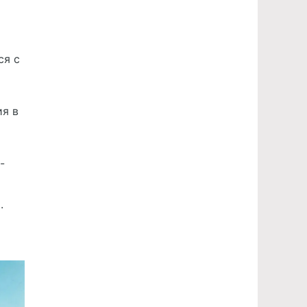
ся с
ия в
-
.