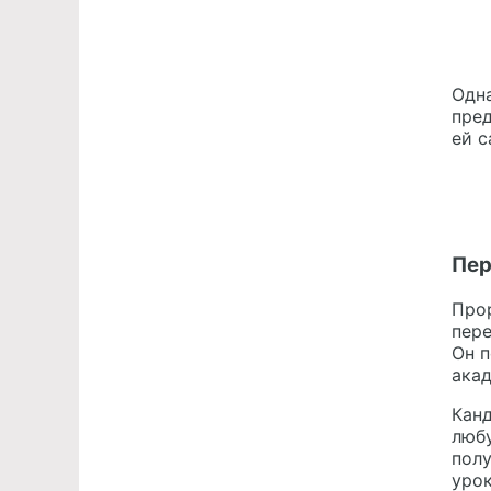
Одна
пре
ей с
Пер
Прор
пер
Он п
ака
Канд
любу
пол
урок