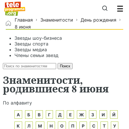
Главная
Знаменитости
День рождения
8 июня
Звезды шоу-бизнеса
Звезды спорта
Звезды медиа
Члены семьи звезд
Знаменитости,
родившиеся 8 июня
По алфавиту
А
Б
В
Г
Д
Е
Ж
З
И
Й
К
Л
М
Н
О
П
Р
С
Т
У