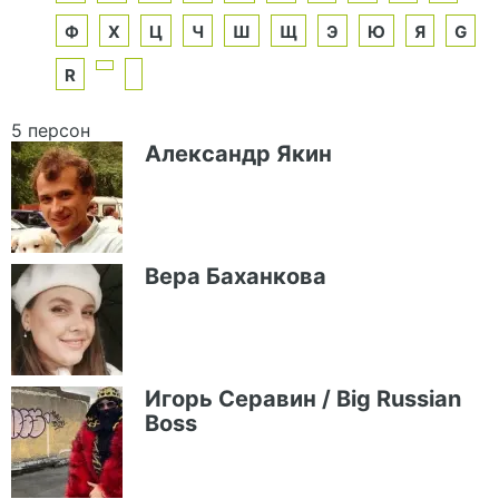
Ф
Х
Ц
Ч
Ш
Щ
Э
Ю
Я
G
R
5 персон
Александр Якин
Вера Баханкова
Игорь Серавин / Big Russian
Boss