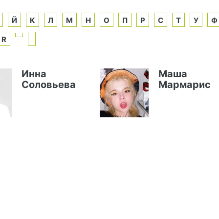
Й
К
Л
М
Н
О
П
Р
С
Т
У
Ф
R
Инна
Маша
Соловьева
Мармарис