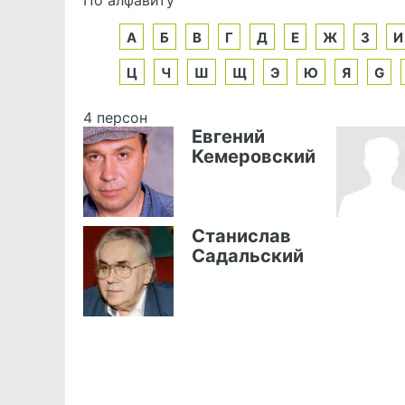
А
Б
В
Г
Д
Е
Ж
З
И
Ц
Ч
Ш
Щ
Э
Ю
Я
G
4 персон
Евгений
Кемеровский
Станислав
Садальский