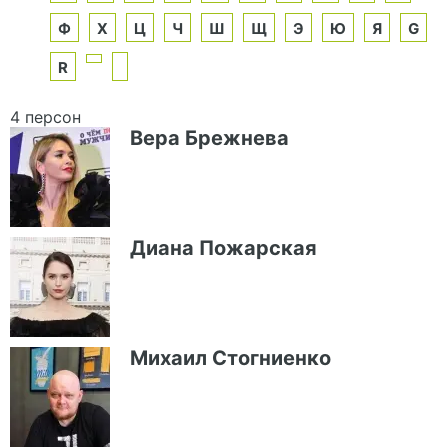
Ф
Х
Ц
Ч
Ш
Щ
Э
Ю
Я
G
R
4 персон
Вера Брежнева
Диана Пожарская
Михаил Стогниенко