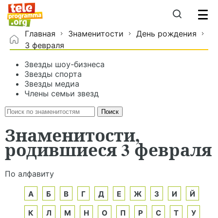
Главная
Знаменитости
День рождения
3 февраля
Звезды шоу-бизнеса
Звезды спорта
Звезды медиа
Члены семьи звезд
Знаменитости,
родившиеся 3 февраля
По алфавиту
А
Б
В
Г
Д
Е
Ж
З
И
Й
К
Л
М
Н
О
П
Р
С
Т
У