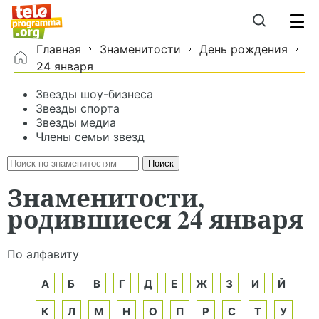
Главная
Знаменитости
День рождения
24 января
Звезды шоу-бизнеса
Звезды спорта
Звезды медиа
Члены семьи звезд
Знаменитости,
родившиеся 24 января
По алфавиту
А
Б
В
Г
Д
Е
Ж
З
И
Й
К
Л
М
Н
О
П
Р
С
Т
У