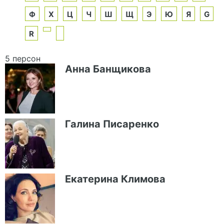
Ф
Х
Ц
Ч
Ш
Щ
Э
Ю
Я
G
R
5 персон
Анна Банщикова
Галина Писаренко
Екатерина Климова