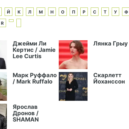
Й
К
Л
М
Н
О
П
Р
С
Т
У
Ф
R
Джейми Ли
Лянка Грыу
Кертис / Jamie
Lee Curtis
Марк Руффало
Скарлетт
/ Mark Ruffalo
Йоханссон
Ярослав
Дронов /
SHAMAN