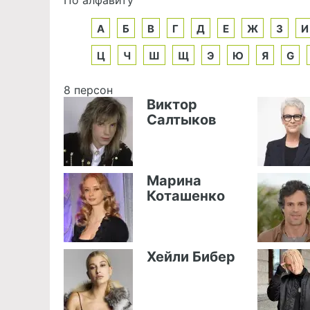
А
Б
В
Г
Д
Е
Ж
З
И
Ц
Ч
Ш
Щ
Э
Ю
Я
G
8 персон
Виктор
Салтыков
Марина
Коташенко
Хейли Бибер