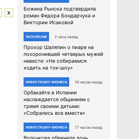
Божена Рынска подтвердила
Х
роман Федора Бондарчука и
Виктории Исаковой
2 часа назад
ЭКСКЛЮЗИВ
Прохор Шаляпин о пиаре на
похоронившей четверых мужей
невесте: «Не собираемся
ходить на ток-шоу»
16 часов назад
НОВОСТИ ШОУ-БИЗНЕСА
Орбакайте в Испании
наслаждается общением с
тремя своими детьми:
«Собрались все вместе»
17 часов назад
НОВОСТИ ШОУ-БИЗНЕСА
Волочкова обвинила дочь