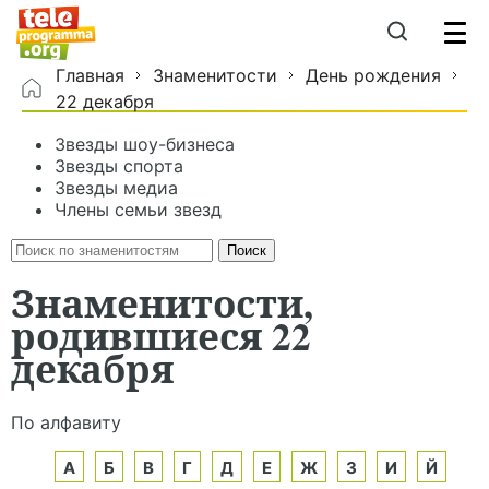
Главная
Знаменитости
День рождения
22 декабря
Звезды шоу-бизнеса
Звезды спорта
Звезды медиа
Члены семьи звезд
Знаменитости,
родившиеся 22
декабря
По алфавиту
А
Б
В
Г
Д
Е
Ж
З
И
Й