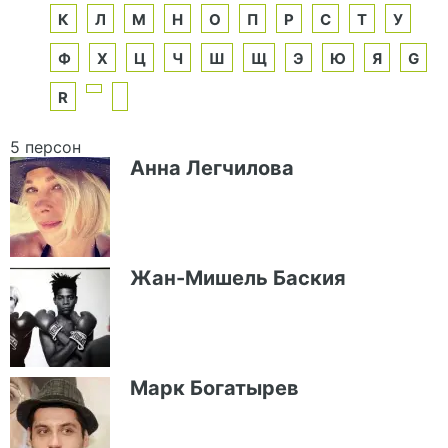
К
Л
М
Н
О
П
Р
С
Т
У
Ф
Х
Ц
Ч
Ш
Щ
Э
Ю
Я
G
R
5 персон
Анна Легчилова
Жан-Мишель Баския
Марк Богатырев