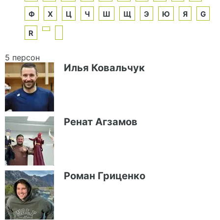
Ф
Х
Ц
Ч
Ш
Щ
Э
Ю
Я
G
R
5 персон
Илья Ковальчук
Ренат Агзамов
Роман Гриценко