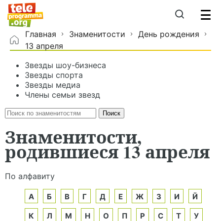
Главная
Знаменитости
День рождения
13 апреля
Звезды шоу-бизнеса
Звезды спорта
Звезды медиа
Члены семьи звезд
Знаменитости,
родившиеся 13 апреля
По алфавиту
А
Б
В
Г
Д
Е
Ж
З
И
Й
К
Л
М
Н
О
П
Р
С
Т
У