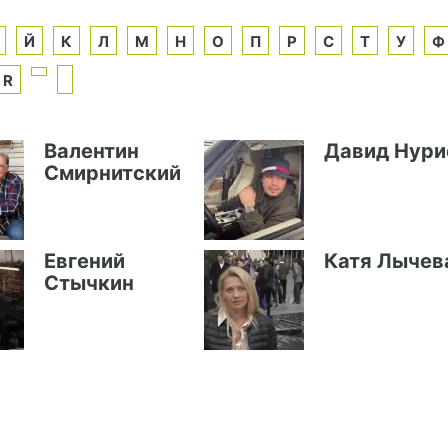
Й
К
Л
М
Н
О
П
Р
С
Т
У
Ф
R
Валентин
Давид Нури
Смирнитский
Евгений
Катя Лычев
Стычкин