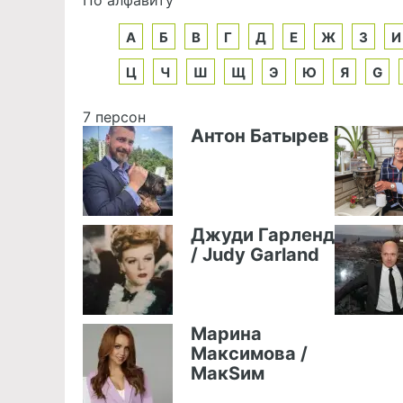
А
Б
В
Г
Д
Е
Ж
З
И
Ц
Ч
Ш
Щ
Э
Ю
Я
G
7 персон
Антон Батырев
Джуди Гарленд
/ Judy Garland
Марина
Максимова /
МакSим