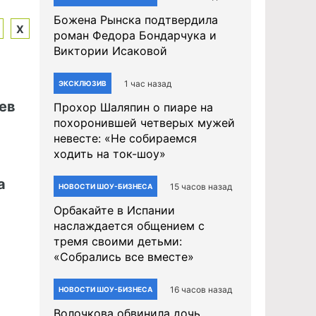
Божена Рынска подтвердила
Х
роман Федора Бондарчука и
Виктории Исаковой
1 час назад
ЭКСКЛЮЗИВ
ев
Прохор Шаляпин о пиаре на
похоронившей четверых мужей
невесте: «Не собираемся
ходить на ток-шоу»
а
15 часов назад
НОВОСТИ ШОУ-БИЗНЕСА
Орбакайте в Испании
наслаждается общением с
тремя своими детьми:
«Собрались все вместе»
16 часов назад
НОВОСТИ ШОУ-БИЗНЕСА
Волочкова обвинила дочь