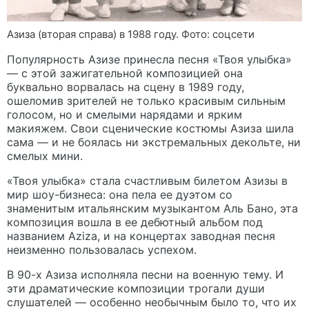
Азиза (вторая справа) в 1988 году. Фото: соцсети
Популярность Азизе принесла песня «Твоя улыбка»
— с этой зажигательной композицией она
буквально ворвалась на сцену в 1989 году,
ошеломив зрителей не только красивым сильным
голосом, но и смелыми нарядами и ярким
макияжем. Свои сценические костюмы Азиза шила
сама — и не боялась ни экстремальных декольте, ни
смелых мини.
«Твоя улыбка» стала счастливым билетом Азизы в
мир шоу-бизнеса: она пела ее дуэтом со
знаменитым итальянским музыкантом Аль Бано, эта
композиция вошла в ее дебютный альбом под
названием Aziza, и на концертах заводная песня
неизменно пользовалась успехом.
В 90-х Азиза исполняла песни на военную тему. И
эти драматические композиции трогали души
слушателей — особенно необычным было то, что их