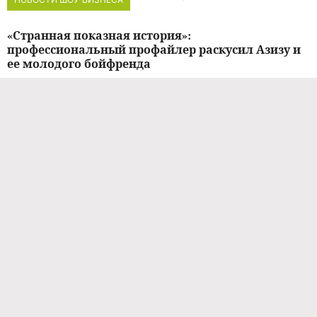
«Странная показная история»:
профессиональный профайлер раскусил Азизу и
ее молодого бойфренда
11.09.2024 / 11:57
ЭКСКЛЮЗИВ
Какими путаными нитями Азиза связана с
Пугачевой? Инсайдер раскрыл подробности этого
странного «треугольника»
10.09.2024 / 19:20
ЭКСКЛЮЗИВ
Волочкова поддержала 60-летнюю Азизу,
которую хейтят из-за 39-летнего бойфренда:
«Молодец! Многим завидно»
10.09.2024 / 15:42
ЭКСКЛЮЗИВ
Азиза появилась в Сочи с обручальным кольцом
на пальце: «У меня произошли серьезные