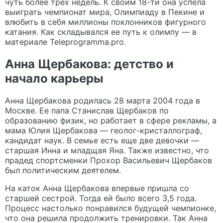
чуть более трех недель. К своим 18-ти она успела
выиграть чемпионат мира, Олимпиаду в Пекине и
влюбить в себя миллионы поклонников фигурного
катания. Как складывался ее путь к олимпу — в
материале
Teleprogramma.pro
.
Анна Щербакова: детство и
начало карьеры
Анна Щербакова родилась 28 марта 2004 года в
Москве. Ее папа Станислав Щербаков по
образованию физик, но работает в сфере рекламы, а
мама Юлия Щербакова — геолог-кристаллограф,
кандидат наук. В семье есть еще две девочки —
старшая Инна и младщая Яна. Также известно, что
прадед спортсменки Прохор Васильевич Щербаков
был политическим деятелем.
На каток Анна Щербакова впервые пришла со
старшей сестрой. Тогда ей было всего 3,5 года.
Процесс настолько понравился будущей чемпионке,
что она решила продолжить тренировки. Так Анна