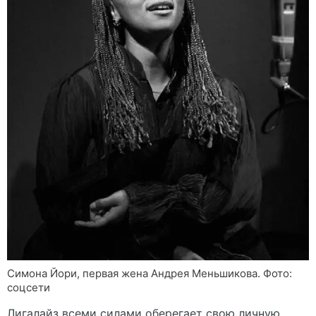
Симона Йори, первая жена Андрея Меньшикова. Фото:
соцсети
Лигалайз всеми силами оберегает свою личную