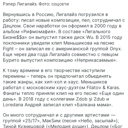
Рэпер Лигалайз. Фото: соцсети
Вернувшись в Россию, Лигалайз погрузился в
работу: писал новые композиции, пел, сотрудничал с
Децлом. Свои наработки он оформил в 2000 году в
альбом «Рифмомафия». В составе «Легального
Бизне$$а» он выпустил также диск Wu. В 2015 году
поклонники увидели клип Меньшикова на песню
Fight – он записал ее с американской группой Onyx.
Еще через два года Лигалайз совместно с певцом
Бурито выпустил композицию «Неприкасаемые».
К тому времени в его творчестве наступили
перемены – теперь он предпочитал объединять
такие жанры, как хип-хоп и хаус. Меньшиков
работал с московским хаус-дуэтом Filatov & Karas.
Фанаты тепло приняли клип на его песню «Еще один
день». В 2018 году с коллегами Zdob și Zdub и
Loredana Андрей записал клип «Балкана мама».
Он много сотрудничал и с другими артистами —
группой «25/17», МакSим (песня «Небо, засыпай»),
Тиной Кузнецовой («Мелодия души»), Децлом («Бог