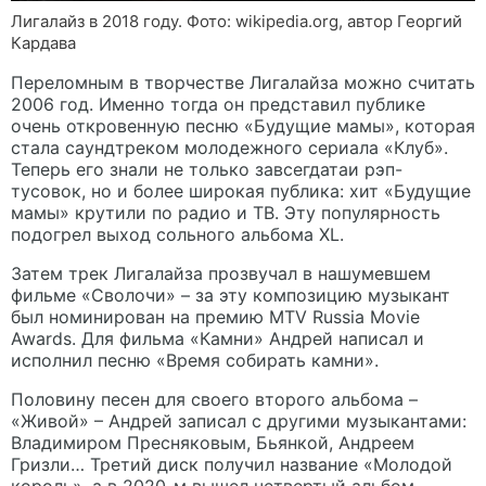
Лигалайз в 2018 году. Фото: wikipedia.org, автор Георгий
Кардава
Переломным в творчестве Лигалайза можно считать
2006 год. Именно тогда он представил публике
очень откровенную песню «Будущие мамы», которая
стала саундтреком молодежного сериала «Клуб».
Теперь его знали не только завсегдатаи рэп-
тусовок, но и более широкая публика: хит «Будущие
мамы» крутили по радио и ТВ. Эту популярность
подогрел выход сольного альбома XL.
Затем трек Лигалайза прозвучал в нашумевшем
фильме «Сволочи» – за эту композицию музыкант
был номинирован на премию MTV Russia Movie
Awards. Для фильма «Камни» Андрей написал и
исполнил песню «Время собирать камни».
Половину песен для своего второго альбома –
«Живой» – Андрей записал с другими музыкантами:
Владимиром Пресняковым, Бьянкой, Андреем
Гризли… Третий диск получил название «Молодой