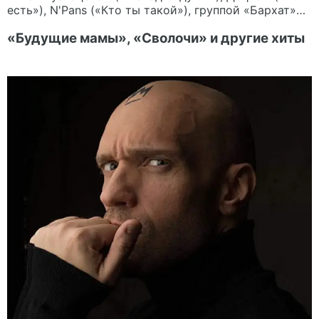
есть»), N'Pans («Кто ты такой»), группой «Бархат»…
«Будущие мамы», «Сволочи» и другие хиты