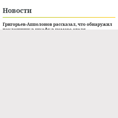
Новости
Григорьев-Апполонов рассказал, что обнаружил
поклонницу в шкафу в номере отеля
13.06.2024 / 14:23
НОВОСТИ ШОУ-БИЗНЕСА
Григорьев-Апполонов прокатился на мопеде по
Сочи до места его первой в жизни дискотеки
13.05.2024 / 15:52
СТИЛЬ ЖИЗНИ
Андрей Григорьев-Апполонов признался, что
обнаружил несколько киноляпов в сериале
«Слово пацана»
07.12.2023 / 23:42
НОВОСТИ ШОУ-БИЗНЕСА
Андрей Григорьев-Аполлонов из группы
«Иванушки» лишился бизнеса в Сочи после