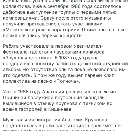
Юноша выступал в роли автора и исполнителя песен
коллектива. Уже в сентябре 1986 года состоялось
дебютное выступление группы с первыми пятью
композициями. Сразу после этого музыканты
получили приглашение стать участниками
«Московской рок-лаборатории». Примерно в это же
время начались первые концерты.
Ребята участвовали в первом хеви-метал-
фестивале, где стали лауреатами конкурса
«Звуковая дорожка». В 1987 году группа
предприняла попытку записать дебютный студийный
альбом. Но отсутствие опыта пока не позволяло им
это сделать. В том же году вышел первый клип
коллектива на песню «Полночь».
Уже в 1988 году Анатолий распустил коллектив.
Причиной послужили внутренние скандалы,
вылившиеся в стычку Крупнова с техником во
время гастролей в Кишиневе.
Музыкальная биография Анатолия Крупнова
продолжилась в роли бас-гитариста треш-метал-