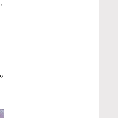
о
то
а