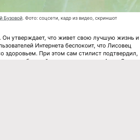
й Бузовой
. Фото: соцсети, кадр из видео, скриншот
м. Он утверждает, что живет свою лучшую жизнь и
льзователей Интернета беспокоит, что Лисовец
о здоровьем. При этом сам стилист подтвердил,
 но подробностей приводить не стал. А вот Отар
наличии у Лисовца какого-либо диагноза.
м, что это придумано, подтвердятся, ты
жем», — заявил журналист в своем шоу
 на защиту стилиста. Она утверждает, что решение
 личный выбор каждого. И отказ от обсуждения