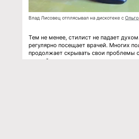
Влад Лисовец отплясывал на дискотеке с
Ольго
Тем не менее, стилист не падает духо
регулярно посещает врачей. Многих по
продолжает скрывать свои проблемы с
что действительно столкнулся с раком,
Кушанашвили уже выразил сомнения в 
«Если мои худшие подозрения в то
станешь нерукопожатным персона
«Каково?!».
Светлана Бондарчук
, напротив, встала
рассказать о болезни или скрыть ее —
болезни — полное право человека.