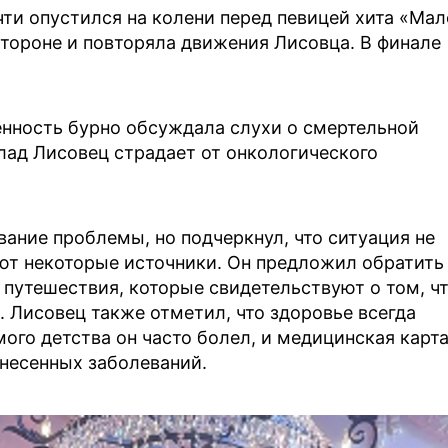
ти опустился на колени перед певицей хита «Мал
стороне и повторяла движения Лисовца. В финале
венность бурно обсуждала слухи о смертельной
Влад Лисовец страдает от онкологического
ание проблемы, но подчеркнул, что ситуация не
яют некоторые источники. Он предложил обратить
 путешествия, которые свидетельствуют о том, ч
я. Лисовец также отметил, что здоровье всегда
ого детства он часто болел, и медицинская карт
несенных заболеваний.