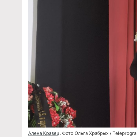
Алена Кравец
. Фото Ольга Храбрых / Teleprogr