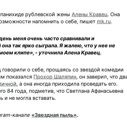
 панихиде рублевской жены
Алены Кравец
. Она
 возможности напомнить о себе, пишет
mk.ru
.
 день меня очень часто сравнивали и
она так ярко сыграла. Я жалею, что у нее не
 моем клипе», - уточнила Алена Кравец.
 говорили о себе, прощаясь со звездой комедии
ым показался
Прохор Шаляпин
, он заверил, что дв
личной
, а она иногда приходила проведать его.
го 84 года, подметив, что Светлана Афанасьевна
ь и не могла вставать.
egram-канале
«Звездная пыль»
.