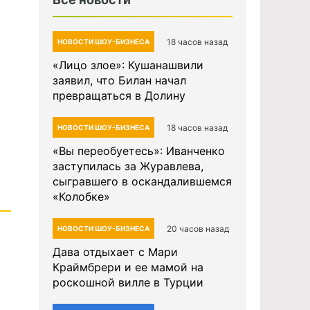
18 часов назад
НОВОСТИ ШОУ-БИЗНЕСА
«Лицо злое»: Кушанашвили
заявил, что Билан начал
превращаться в Долину
18 часов назад
НОВОСТИ ШОУ-БИЗНЕСА
«Вы переобуетесь»: Иванченко
заступилась за Журавлева,
сыгравшего в оскандалившемся
«Колобке»
20 часов назад
НОВОСТИ ШОУ-БИЗНЕСА
Дава отдыхает с Мари
Краймбрери и ее мамой на
роскошной вилле в Турции