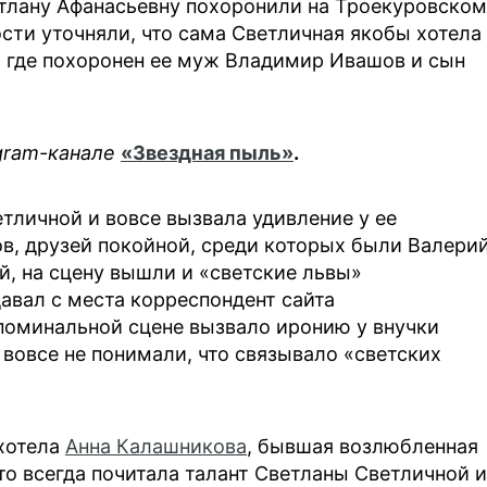
етлану Афанасьевну похоронили на Троекуровском
сти уточняли, что сама Светличная якобы хотела
, где похоронен ее муж Владимир Ивашов и сын
egram-канале
«Звездная пыль»
.
личной и вовсе вызвала удивление у ее
в, друзей покойной, среди которых были Валери
, на сцену вышли и «светские львы»
давал с места корреспондент сайта
 поминальной сцене вызвало иронию у внучки
вовсе не понимали, что связывало «светских
ахотела
Анна Калашникова
, бывшая возлюбленная
что всегда почитала талант Светланы Светличной и