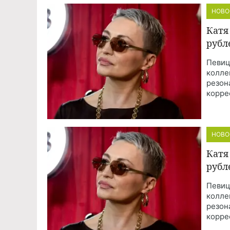
НОВО
Катя
рубл
Певиц
колле
резон
корре
НОВО
Катя
рубл
Певиц
колле
резон
корре