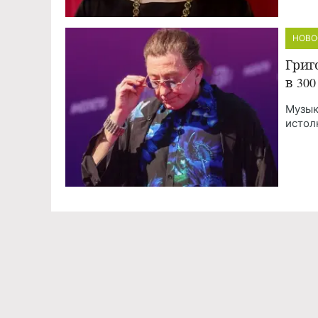
НОВО
Григ
в 30
Музык
истол
Команда проекта