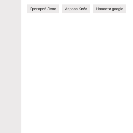
Григорий Лепс
Аврора Киба
Новости google