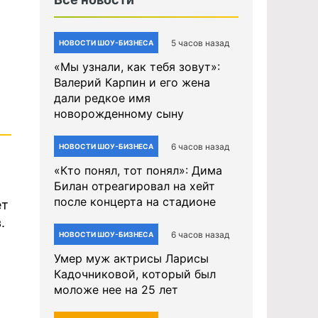
5 часов назад
НОВОСТИ ШОУ-БИЗНЕСА
«Мы узнали, как тебя зовут»:
Валерий Карпин и его жена
дали редкое имя
новорожденному сыну
6 часов назад
НОВОСТИ ШОУ-БИЗНЕСА
«Кто понял, тот понял»: Дима
Билан отреагировал на хейт
после концерта на стадионе
ет
.
6 часов назад
НОВОСТИ ШОУ-БИЗНЕСА
Умер муж актрисы Ларисы
Кадочниковой, который был
моложе нее на 25 лет