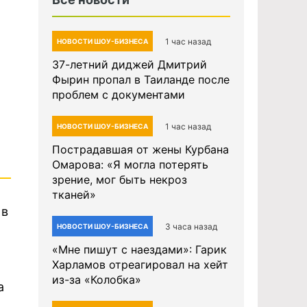
1 час назад
НОВОСТИ ШОУ-БИЗНЕСА
37-летний диджей Дмитрий
Фырин пропал в Таиланде после
проблем с документами
1 час назад
НОВОСТИ ШОУ-БИЗНЕСА
Пострадавшая от жены Курбана
Омарова: «Я могла потерять
зрение, мог быть некроз
тканей»
 в
3 часа назад
НОВОСТИ ШОУ-БИЗНЕСА
«Мне пишут с наездами»: Гарик
Харламов отреагировал на хейт
из-за «Колобка»
а