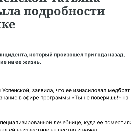
ыла подробности
ике
цидента, который произошел три года назад,
ие на ее жизнь.
Успенской, заявила, что ее изнасиловал медбрат
изнание в эфире программы «Ты не поверишь!» на
специализированной лечебнице, куда ее поместил
вел ей неизвестное вещество и начал