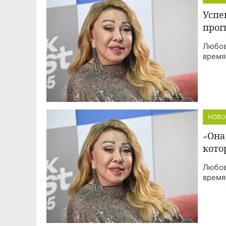
Успе
прог
Любов
время
НОВО
«Она
кото
Любов
время