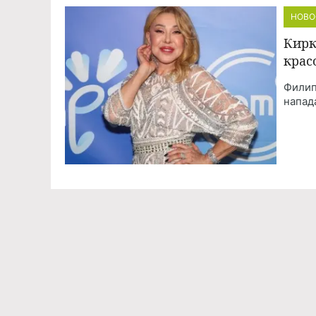
НОВО
Кирк
крас
Филип
напад
Команда проекта