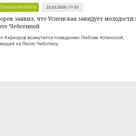
СТИ ШОУ-БИЗНЕСА
23.05.2026 / 11:33
оров заявил, что Успенская завидует молодости 
оте Чеботиной
п Киркоров возмутился поведению Любови Успенской,
ающей на Люсю Чеботину.
Реклама
Правила обработки персональных дан