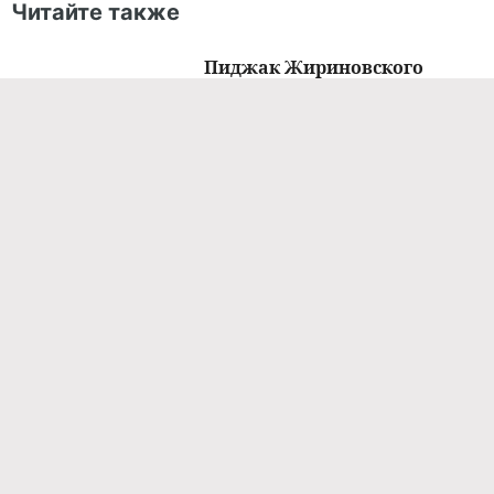
Читайте также
Пиджак Жириновского
выставят на аукцион за 200
тысяч рублей
НОВОСТИ ШОУ-БИЗНЕСА
22.11.2023 / 09:14
Как богатые чудики
выкладывают на аукционах
за лоты с «запахом кумира»
бешеные деньги
ЗВЕЗДЫ
вс, 10/08/2023 - 08:31
Портрет Ди Каприо продали
на аукционе за 1,3 миллиона
долларов: мама актера в
восторге
НОВОСТИ ШОУ-БИЗНЕСА