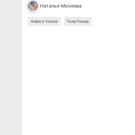
Наталья
Михеева
Анфиса Чехова
Пьер Ришар