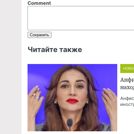
Comment
Читайте также
НОВО
Анфи
нахо
Анфис
иност