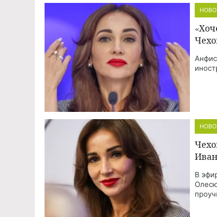
НОВО
«Хоч
Чехо
Анфис
иност
НОВО
Чехо
Иван
В эфи
Олесю
проуч