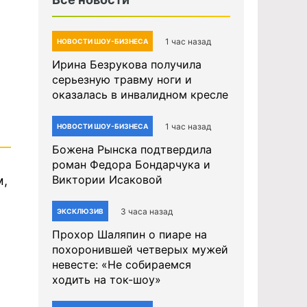
1 час назад
НОВОСТИ ШОУ-БИЗНЕСА
Ирина Безрукова получила
серьезную травму ноги и
оказалась в инвалидном кресле
1 час назад
НОВОСТИ ШОУ-БИЗНЕСА
Божена Рынска подтвердила
роман Федора Бондарчука и
Виктории Исаковой
м,
3 часа назад
ЭКСКЛЮЗИВ
Прохор Шаляпин о пиаре на
похоронившей четверых мужей
невесте: «Не собираемся
ходить на ток-шоу»