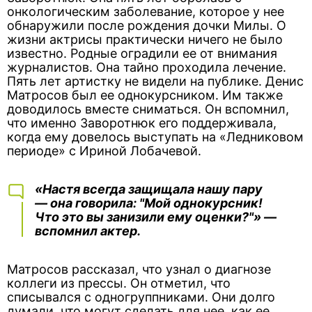
онкологическим заболевание, которое у нее
обнаружили после рождения дочки Милы. О
жизни актрисы практически ничего не было
известно. Родные оградили ее от внимания
журналистов. Она тайно проходила лечение.
Пять лет артистку не видели на публике. Денис
Матросов был ее однокурсником. Им также
доводилось вместе сниматься. Он вспомнил,
что именно Заворотнюк его поддерживала,
когда ему довелось выступать на «Ледниковом
периоде» с Ириной Лобачевой.
«Настя всегда защищала нашу пару
— она говорила: "Мой однокурсник!
Что это вы занизили ему оценки?"» —
вспомнил актер.
Матросов рассказал, что узнал о диагнозе
коллеги из прессы. Он отметил, что
списывался с одногруппниками. Они долго
думали, что могут сделать для нее, как ее