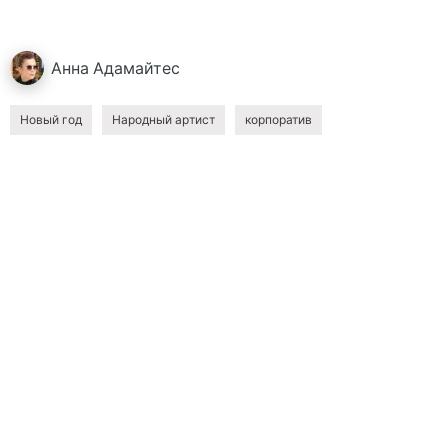
Анна
Адамайтес
Новый год
Народный артист
корпоратив