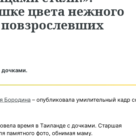
ашке цвета нежного
а повзрослевших
 дочками.
я Бородина
– опубликовала умилительный кадр с
ровела время в Таиланде с дочками. Старшая
я памятного фото, обнимая маму.