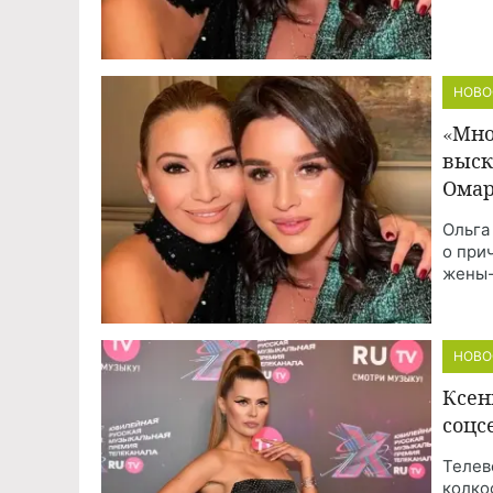
НОВО
«Мно
выск
Омар
Ольга
о при
жены-
НОВО
Ксен
соцс
Телев
колко