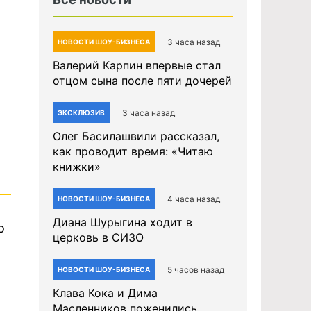
3 часа назад
НОВОСТИ ШОУ-БИЗНЕСА
Валерий Карпин впервые стал
отцом сына после пяти дочерей
3 часа назад
ЭКСКЛЮЗИВ
Олег Басилашвили рассказал,
как проводит время: «Читаю
книжки»
4 часа назад
НОВОСТИ ШОУ-БИЗНЕСА
Диана Шурыгина ходит в
о
церковь в СИЗО
5 часов назад
НОВОСТИ ШОУ-БИЗНЕСА
Клава Кока и Дима
Масленников поженились