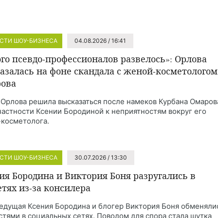
СТИ ШОУ-БИЗНЕСА
04.08.2026 / 16:41
го псевдо-профессионалов развелось»: Орлова
азалась на фоне скандала с женой-косметологом
ова
 Орлова решила высказаться после намеков Курбана Омаров
частности Ксении Бородиной к неприятностям вокруг его
косметолога.
СТИ ШОУ-БИЗНЕСА
30.07.2026 / 13:30
ия Бородина и Виктория Боня разругались в
етях из-за консилера
едущая Ксения Бородина и блогер Виктория Боня обменяли
стями в социальных сетях. Поводом для спора стала шутка