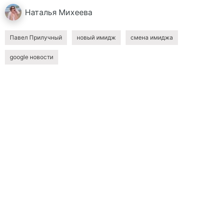
Наталья
Михеева
Павел Прилучный
новый имидж
смена имиджа
google новости