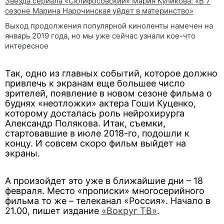
Звезда сериала «Склифосовский» Мария Куликова: «В 7
сезоне Марина Нарочинская уйдет в материнство»
Выход продолжения популярной киноленты намечен на
январь 2019 года, но мы уже сейчас узнали кое-что
интересное
Так, одно из главных событий, которое должно
привлечь к экранам еще большее число
зрителей, появление в новом сезоне фильма о
буднях «неотложки» актера Гоши Куценко,
которому досталась роль нейрохирурга
Александр Полякова. Итак, съемки,
стартовавшие в июле 2018-го, подошли к
концу. И совсем скоро фильм выйдет на
экраны.
А произойдет это уже в ближайшие дни – 18
февраля. Место «прописки» многосерийного
фильма то же – телеканал «Россия». Начало в
21.00, пишет издание
«Вокруг ТВ»
.