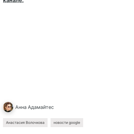
канале.
Анна
Адамайтес
Анастасия Волочкова
новости goоgle