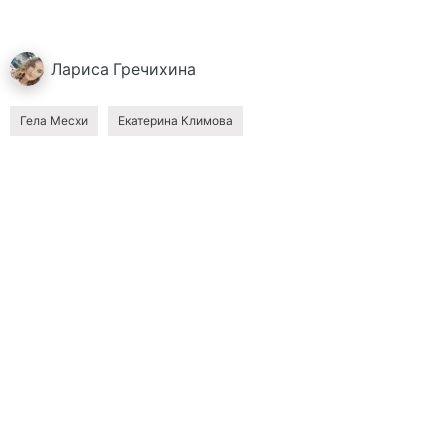
Лариса
Гречихина
Гела Месхи
Екатерина Климова