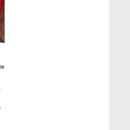
ев
т
,
и