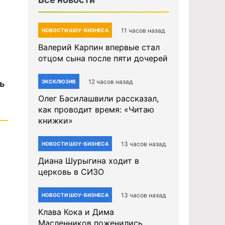
11 часов назад
НОВОСТИ ШОУ-БИЗНЕСА
Валерий Карпин впервые стал
отцом сына после пяти дочерей
12 часов назад
ь
ЭКСКЛЮЗИВ
Олег Басилашвили рассказал,
как проводит время: «Читаю
книжки»
13 часов назад
НОВОСТИ ШОУ-БИЗНЕСА
Диана Шурыгина ходит в
церковь в СИЗО
13 часов назад
НОВОСТИ ШОУ-БИЗНЕСА
Клава Кока и Дима
Масленников поженились