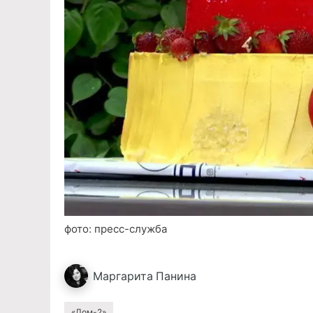
фото: пресс-служба
Маргарита
Панина
«Дом-2»