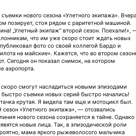
и съемки нового сезона «Улетного экипажа». Вчер
ом позирует, стоя рядом с раритетной машиной.
ина! „Улетный экипаж“ второй сезон. Поехали!», 
клонникам, что им уже скоро стоит ждать новых
публиковал фото со своей коллегой Бардо и
илота на майские». Кажется, что во втором сезон
т. Сегодня он показал снимок, на котором
е аэропорта.
о скоро смогут насладиться новыми эпизодами
ак быстро съемки новых серий быстро начались!
 тачка крутая. Я видела там еще и мотоцикл был.
й сезон «Улетного экипажа», — отозвались
линия нового сезона сохраняется в тайне. Однако
оявятся новые лица. Так, в эпизодической роли
ероятно, мама яркого рыжеволосого мальчика