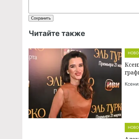
Читайте также
НОВО
Ксен
граф
Ксени
НОВО
Алек