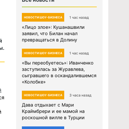
1 час назад
НОВОСТИ ШОУ-БИЗНЕСА
«Лицо злое»: Кушанашвили
заявил, что Билан начал
превращаться в Долину
й
ы.
1 час назад
НОВОСТИ ШОУ-БИЗНЕСА
«Вы переобуетесь»: Иванченко
заступилась за Журавлева,
сыгравшего в оскандалившемся
«Колобке»
й
3 часа назад
НОВОСТИ ШОУ-БИЗНЕСА
ся
Дава отдыхает с Мари
Краймбрери и ее мамой на
й
роскошной вилле в Турции