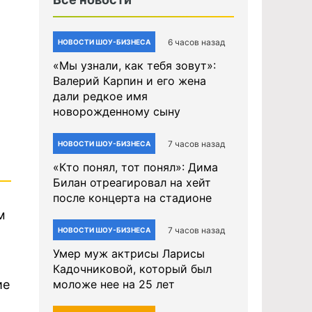
6 часов назад
НОВОСТИ ШОУ-БИЗНЕСА
«Мы узнали, как тебя зовут»:
Валерий Карпин и его жена
дали редкое имя
новорожденному сыну
7 часов назад
НОВОСТИ ШОУ-БИЗНЕСА
«Кто понял, тот понял»: Дима
Билан отреагировал на хейт
после концерта на стадионе
м
7 часов назад
НОВОСТИ ШОУ-БИЗНЕСА
Умер муж актрисы Ларисы
Кадочниковой, который был
ие
моложе нее на 25 лет