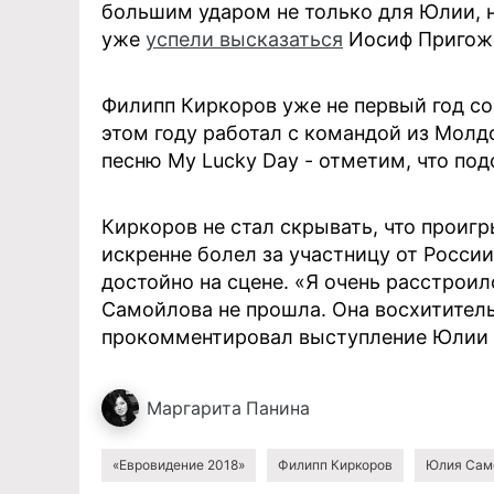
большим ударом не только для Юлии, 
уже
успели высказаться
Иосиф Пригожи
Филипп Киркоров уже не первый год со
этом году работал с командой из Молд
песню My Lucky Day - отметим, что по
Киркоров не стал скрывать, что проиг
искренне болел за участницу от России
достойно на сцене. «Я очень расстроил
Самойлова не прошла. Она восхитительн
прокомментировал выступление Юлии
Маргарита
Панина
«Евровидение 2018»
Филипп Киркоров
Юлия Сам