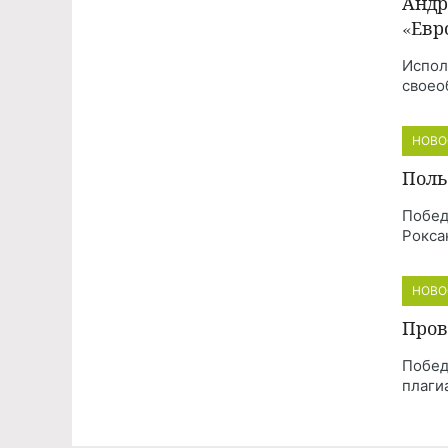
Андр
«Евр
Испол
своео
НОВО
Поль
Побед
Рокса
НОВО
Пров
Побед
плаги