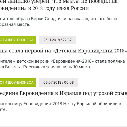
ей Данилко уверен, что Melovin не победил на
овидении» в 2018 году из-за России
нитель образа Верки Сердючки рассказал, что это была
бразная месть.
СТИ ШОУ-БИЗНЕСА
25.11.2018 / 22:37
ша стала первой на «Детском Евровидении-2018»
ителем детской версии «Евровидения-2018» стала полячка
на Вегель . Россиянка заняла лишь 10 место.
СТИ ШОУ-БИЗНЕСА
05.07.2018 / 00:08
едение Евровидения в Израиле под угрозой сры
ительницу Евровидения-2018 Нетту Барзилай обвинили в
ате.