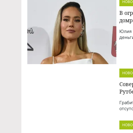
НОВО
В ог
домр
Юлия 
деньг
НОВО
Сове
Рутб
Граби
отсут
НОВО