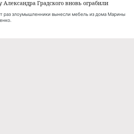
у Александра Градского вновь ограбили
от раз злоумышленники вынесли мебель из дома Марины
енко.
Реклама
Правила обработки персональных дан