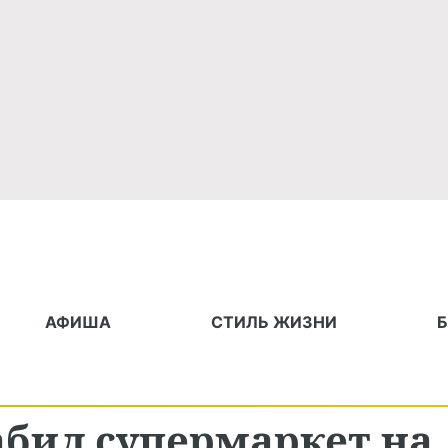
АФИША
СТИЛЬ ЖИЗНИ
абил супермаркет на