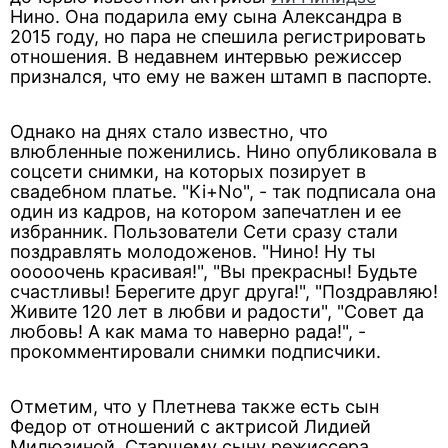
Нино. Она подарила ему сына Александра в
2015 году, но пара не спешила регистрировать
отношения. В недавнем интервью режиссер
признался, что ему не важен штамп в паспорте.
Однако на днях стало известно, что
влюбленные поженились. Нино опубликовала в
соцсети снимки, на которых позирует в
свадебном платье. "Ki+No", - так подписала она
один из кадров, на котором запечатлен и ее
избранник. Пользователи Сети сразу стали
поздравлять молодоженов. "Нино! Ну ты
ооооочень красивая!", "Вы прекрасны! Будьте
счастливы! Берегите друг друга!", "Поздравляю!
Живите 120 лет в любви и радости", "Совет да
любовь! А как мама то наверно рада!", -
прокомментировали снимки подписчики.
Отметим, что у Плетнева также есть сын
Федор от отношений с актрисой Лидией
Милюзиной. Старшему сыну режиссера