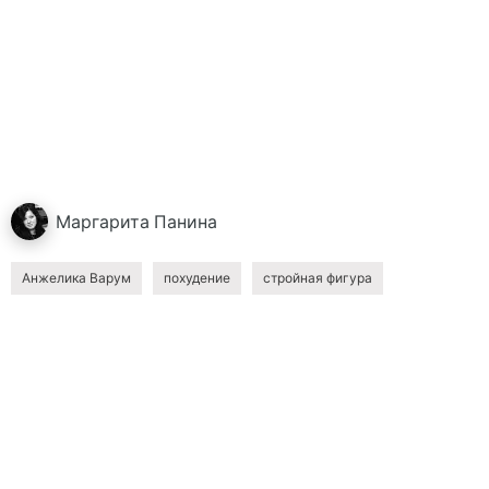
Маргарита
Панина
Анжелика Варум
похудение
стройная фигура