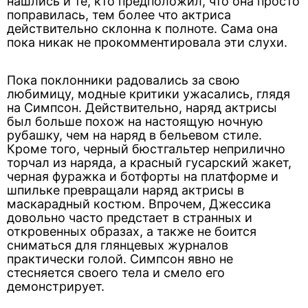
нашлись и те, кто предположил, что она просто
поправилась, тем более что актриса
действительно склонна к полноте. Сама она
пока никак не прокомментировала эти слухи.
Пока поклонники радовались за свою
любимицу, модные критики ужасались, глядя
на Симпсон. Действительно, наряд актрисы
был больше похож на настоящую ночную
рубашку, чем на наряд в бельевом стиле.
Кроме того, черный бюстгальтер неприлично
торчал из наряда, а красный гусарский жакет,
черная фуражка и ботфорты на платформе и
шпильке превращали наряд актрисы в
маскарадный костюм. Впрочем, Джессика
довольно часто предстает в странных и
откровенных образах, а также не боится
сниматься для глянцевых журналов
практически голой. Симпсон явно не
стесняется своего тела и смело его
демонстрирует.